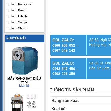
Tủ lạnh Panasonic
Tủ lạnh Bosch
Tủ lạnh Hitachi
Tủ lạnh Sanyo
Tủ lạnh Sharp
KHUYẾN MÃI
Số 62, Ngõ 37
GỌI, ZALO:
Hoàng Mai, H
0966 956 052 -
0967 549 142
Số 30, Đ. Phú
GỌI, ZALO:
Bắc Từ Liêm,
0942 547 456 -
0902 226 359
MÁY RANG HẠT ĐIỀU
CY 50
Liên hệ
THÔNG TIN SẢN PHẨM
Hãng sản xuất
Xuất xứ