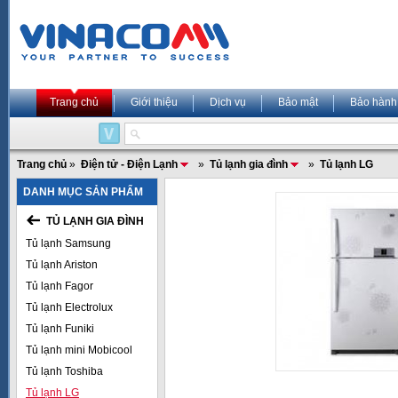
Trang chủ
Giới thiệu
Dịch vụ
Bảo mật
Bảo hành
Trang chủ
»
Điện tử - Điện Lạnh
»
Tủ lạnh gia đình
»
Tủ lạnh LG
DANH MỤC SẢN PHẨM
TỦ LẠNH GIA ĐÌNH
Tủ lạnh Samsung
Tủ lạnh Ariston
Tủ lạnh Fagor
Tủ lạnh Electrolux
Tủ lạnh Funiki
Tủ lạnh mini Mobicool
Tủ lạnh Toshiba
Tủ lạnh LG