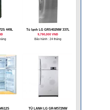
72S 449L
Tủ lạnh LG GRS402NW 337L
NĐ
9,790,000 VNĐ
tháng
Bảo hành : 24 tháng
-M612S
TỦ LẠNH LG GR-M572NW