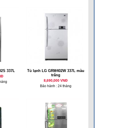
02S 337L
Tủ lạnh LG GRM402W 337L màu
trắng
NĐ
8,690,000 VNĐ
tháng
Bảo hành : 24 tháng