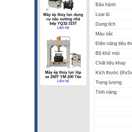
Bảo hành
Loại tủ
Máy ép thủy lực dụng
cụ nấu nướng nhà
bếp YQ32-315T
Dung tích
Liên hệ
Màu sắc
Điện năng tiêu th
Bộ khử mùi
Chất liệu khay
Máy ép thủy lực lốp
Kích thước (RxS
xe 200T YM-100 Tấn
Liên hệ
Trọng lượng
Tính năng