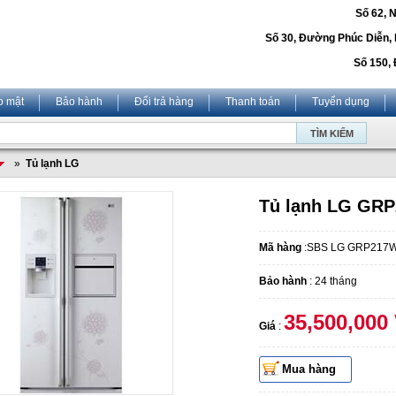
Số 62, 
Số 30, Đường Phúc Diễn,
Số 150, 
o mật
Bảo hành
Đổi trả hàng
Thanh toán
Tuyển dụng
»
Tủ lạnh LG
Tủ lạnh LG GR
Mã hàng
:SBS LG GRP217W
Bảo hành
: 24 tháng
35,500,000
Giá
:
Mua hàng