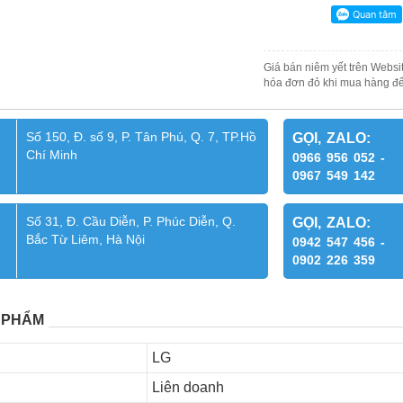
Giá bán niêm yết trên Websit
hóa đơn đỏ khi mua hàng để
Số 150, Đ. số 9, P. Tân Phú, Q. 7, TP.Hồ
GỌI, ZALO:
Chí Minh
0966 956 052 -
0967 549 142
Số 31, Đ. Cầu Diễn, P. Phúc Diễn, Q.
GỌI, ZALO:
Bắc Từ Liêm, Hà Nội
0942 547 456 -
0902 226 359
 PHẨM
LG
Liên doanh