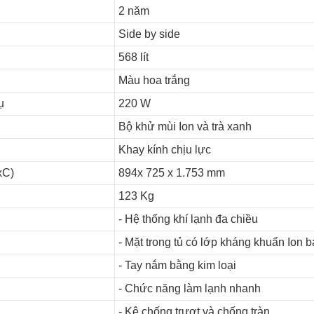
2 năm
Side by side
568 lít
Màu hoa trắng
ụ
220 W
Bộ khử mùi Ion và trà xanh
Khay kính chịu lực
xC)
894x 725 x 1.753 mm
123 Kg
- Hệ thống khí lạnh đa chiều
- Mặt trong tủ có lớp kháng khuẩn Ion b
- Tay nắm bằng kim loại
- Chức năng làm lạnh nhanh
- Kệ chống trượt và chống tràn