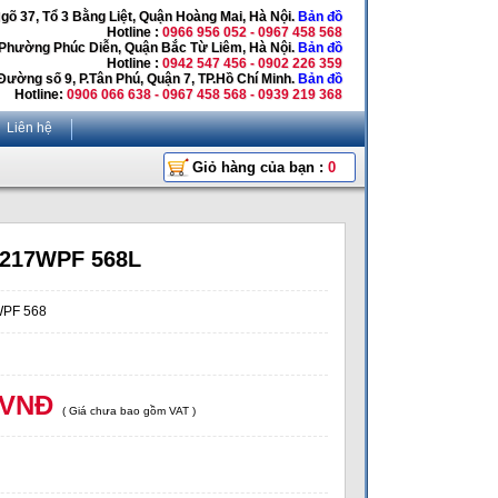
Ngõ 37, Tổ 3 Bằng Liệt, Quận Hoàng Mai, Hà Nội.
Bản đồ
Hotline :
0966 956 052 - 0967 458 568
 Phường Phúc Diễn, Quận Bắc Từ Liêm, Hà Nội.
Bản đồ
Hotline :
0942 547 456 - 0902 226 359
Đường số 9, P.Tân Phú, Quận 7, TP.Hồ Chí Minh.
Bản đồ
Hotline:
0906 066 638 - 0967 458 568 - 0939 219 368
Liên hệ
Giỏ hàng của bạn :
0
P217WPF 568L
PF 568
 VNĐ
( Giá chưa bao gồm VAT )