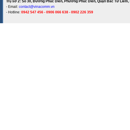
Trụ sở 2: Số 30, Đường Phúc Diễn, Phường Phúc Diễn, Quận Bắc Từ Liêm, 
- Email:
contact@vinacomm.vn
- Hotline:
0942 547 456 - 0906 066 638 - 0902 226 359