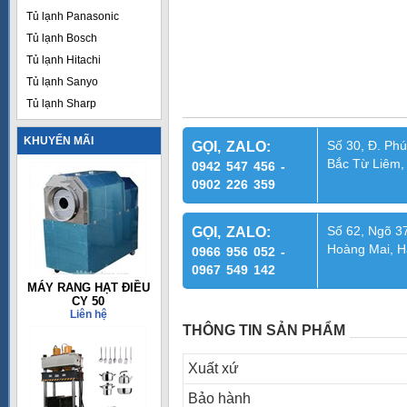
Tủ lạnh Panasonic
Tủ lạnh Bosch
Tủ lạnh Hitachi
Tủ lạnh Sanyo
Tủ lạnh Sharp
KHUYẾN MÃI
Số 30, Đ. Phú
GỌI, ZALO:
Bắc Từ Liêm,
0942 547 456 -
0902 226 359
Số 62, Ngõ 37
GỌI, ZALO:
Hoàng Mai, H
0966 956 052 -
0967 549 142
MÁY RANG HẠT ĐIỀU
CY 50
Liên hệ
THÔNG TIN SẢN PHẨM
Xuất xứ
Bảo hành