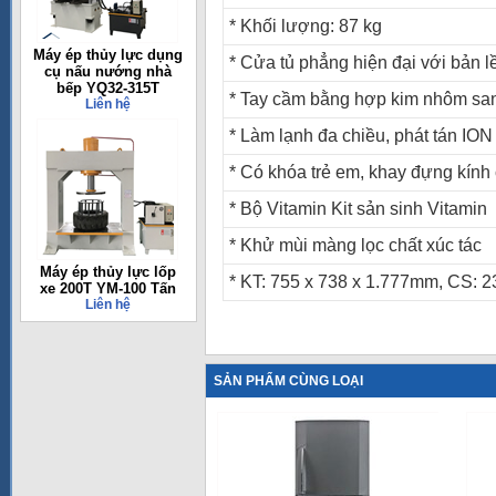
* Khối lượng: 87 kg
Máy ép thủy lực dụng
* Cửa tủ phẳng hiện đại với bản l
cụ nấu nướng nhà
bếp YQ32-315T
* Tay cầm bằng hợp kim nhôm san
Liên hệ
* Làm lạnh đa chiều, phát tán ION
* Có khóa trẻ em, khay đựng kính 
* Bộ Vitamin Kit sản sinh Vitamin
* Khử mùi màng lọc chất xúc tác
Máy ép thủy lực lốp
* KT: 755 x 738 x 1.777mm, CS: 
xe 200T YM-100 Tấn
Liên hệ
SẢN PHẨM CÙNG LOẠI