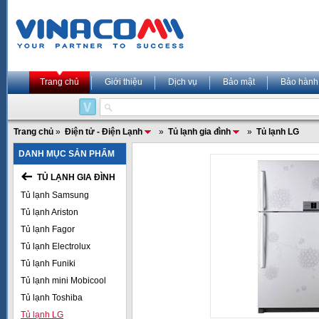
Trang chủ
Giới thiệu
Dịch vụ
Bảo mật
Bảo hành
Trang chủ
»
Điện tử - Điện Lạnh
»
Tủ lạnh gia đình
»
Tủ lạnh LG
DANH MỤC SẢN PHẨM
TỦ LẠNH GIA ĐÌNH
Tủ lạnh Samsung
Tủ lạnh Ariston
Tủ lạnh Fagor
Tủ lạnh Electrolux
Tủ lạnh Funiki
Tủ lạnh mini Mobicool
Tủ lạnh Toshiba
Tủ lạnh LG