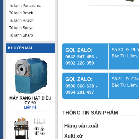
Tủ lạnh Panasonic
Tủ lạnh Bosch
Tủ lạnh Hitachi
Tủ lạnh Sanyo
Tủ lạnh Sharp
KHUYẾN MÃI
Số 30, Đ. Phú
GỌI, ZALO:
Bắc Từ Liêm,
0942 547 456 -
0902 226 359
Số 31, Đ. Cầu
GỌI, ZALO:
Bắc Từ Liêm,
0906 066 638 -
0964 201 437
MÁY RANG HẠT ĐIỀU
CY 50
Liên hệ
THÔNG TIN SẢN PHẨM
Hãng sản xuất
Xuất xứ