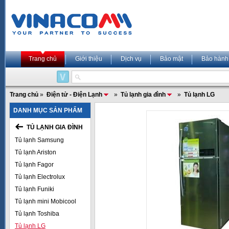
Trang chủ
Giới thiệu
Dịch vụ
Bảo mật
Bảo hành
Trang chủ
»
Điện tử - Điện Lạnh
»
Tủ lạnh gia đình
»
Tủ lạnh LG
DANH MỤC SẢN PHẨM
TỦ LẠNH GIA ĐÌNH
Tủ lạnh Samsung
Tủ lạnh Ariston
Tủ lạnh Fagor
Tủ lạnh Electrolux
Tủ lạnh Funiki
Tủ lạnh mini Mobicool
Tủ lạnh Toshiba
Tủ lạnh LG