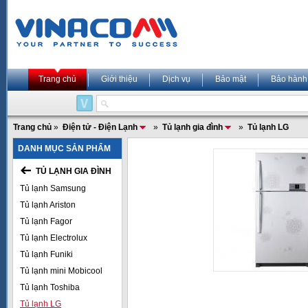
Trang chủ
Giới thiệu
Dịch vụ
Bảo mật
Bảo hành
Trang chủ
»
Điện tử - Điện Lạnh
»
Tủ lạnh gia đình
»
Tủ lạnh LG
DANH MỤC SẢN PHẨM
TỦ LẠNH GIA ĐÌNH
Tủ lạnh Samsung
Tủ lạnh Ariston
Tủ lạnh Fagor
Tủ lạnh Electrolux
Tủ lạnh Funiki
Tủ lạnh mini Mobicool
Tủ lạnh Toshiba
Tủ lạnh LG