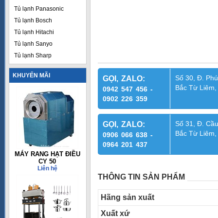
Tủ lạnh Panasonic
Tủ lạnh Bosch
Tủ lạnh Hitachi
Tủ lạnh Sanyo
Tủ lạnh Sharp
KHUYẾN MÃI
Số 30, Đ. Phú
GỌI, ZALO:
Bắc Từ Liêm,
0942 547 456 -
0902 226 359
Số 31, Đ. Cầu
GỌI, ZALO:
Bắc Từ Liêm,
0906 066 638 -
0964 201 437
MÁY RANG HẠT ĐIỀU
CY 50
Liên hệ
THÔNG TIN SẢN PHẨM
Hãng sản xuất
Xuất xứ