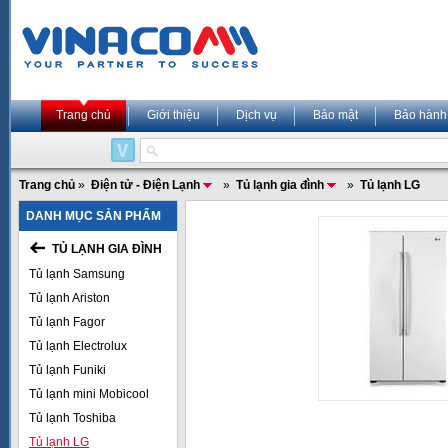
Trang chủ
Giới thiệu
Dịch vụ
Bảo mật
Bảo hành
Trang chủ
»
Điện tử - Điện Lạnh
»
Tủ lạnh gia đình
»
Tủ lạnh LG
DANH MỤC SẢN PHẨM
TỦ LẠNH GIA ĐÌNH
Tủ lạnh Samsung
Tủ lạnh Ariston
Tủ lạnh Fagor
Tủ lạnh Electrolux
Tủ lạnh Funiki
Tủ lạnh mini Mobicool
Tủ lạnh Toshiba
Tủ lạnh LG