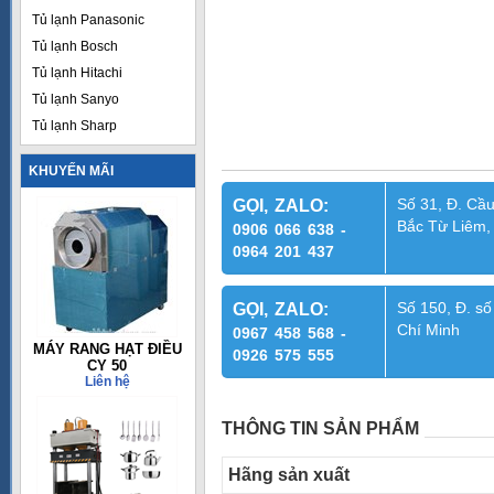
Tủ lạnh Panasonic
Tủ lạnh Bosch
Tủ lạnh Hitachi
Tủ lạnh Sanyo
Tủ lạnh Sharp
KHUYẾN MÃI
Số 31, Đ. Cầu
GỌI, ZALO:
Bắc Từ Liêm,
0906 066 638 -
0964 201 437
Số 150, Đ. số
GỌI, ZALO:
Chí Minh
0967 458 568 -
MÁY RANG HẠT ĐIỀU
0926 575 555
CY 50
Liên hệ
THÔNG TIN SẢN PHẨM
Hãng sản xuất