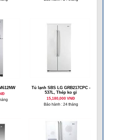
-M612NW
Tủ lạnh SBS LG GRB217CPC -
537L, Thép ko gỉ
VNĐ
15,180,000 VNĐ
tháng
Bảo hành : 24 tháng