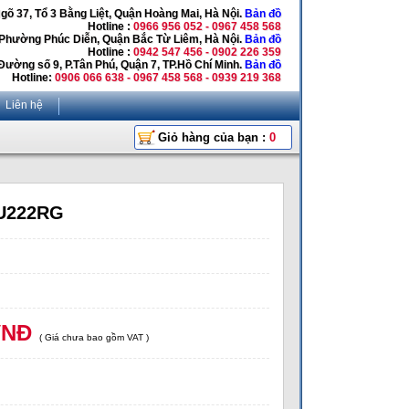
Ngõ 37, Tổ 3 Bằng Liệt, Quận Hoàng Mai, Hà Nội.
Bản đồ
Hotline :
0966 956 052 - 0967 458 568
 Phường Phúc Diễn, Quận Bắc Từ Liêm, Hà Nội.
Bản đồ
Hotline :
0942 547 456 - 0902 226 359
Đường số 9, P.Tân Phú, Quận 7, TP.Hồ Chí Minh.
Bản đồ
Hotline:
0906 066 638 - 0967 458 568 - 0939 219 368
Liên hệ
Giỏ hàng của bạn :
0
-U222RG
VNĐ
( Giá chưa bao gồm VAT )