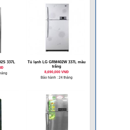
02S 337L
Tủ lạnh LG GRM402W 337L màu
trắng
NĐ
8,690,000 VNĐ
tháng
Bảo hành : 24 tháng