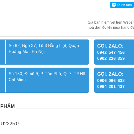
Giá bán niêm yết trên Websit
hóa đơn đỏ khi mua hàng để
Số 62, Ngõ 37, Tổ 3 Bằng Liệt, Quận
GỌI, ZALO:
Hoàng Mai, Hà Nội.
0942 547 456 -
0902 226 359
Số 150, Đ. số 9, P. Tân Phú, Q. 7, TP.Hồ
GỌI, ZALO:
Chí Minh
0906 066 638 -
0964 201 437
 PHẨM
-U222RG