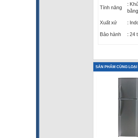
: Kh
Tính năng
bằng
Xuất xứ
:
Ind
Bảo hành
: 24 
SẢN PHẨM CÙNG LOẠI