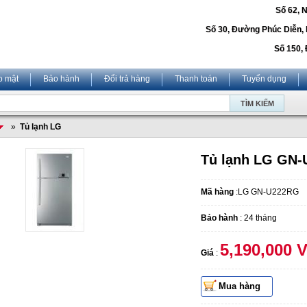
Số 62, 
Số 30, Đường Phúc Diễn,
Số 150, 
o mật
Bảo hành
Đổi trả hàng
Thanh toán
Tuyển dụng
»
Tủ lạnh LG
Tủ lạnh LG GN
Mã hàng
:LG GN-U222RG
Bảo hành
: 24 tháng
5,190,000 
Giá
:
Mua hàng