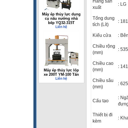
Hãng sản
: LG
xuất
Máy ép thủy lực dụng
Tổng dung
cụ nấu nướng nhà
: 181 
bếp YQ32-315T
tích (Lít)
Liên hệ
Kiểu cửa
: Bên
Chiều rộng
: 53
(mm)
Chiều cao
: 14
(mm)
Máy ép thủy lực lốp
xe 200T YM-100 Tấn
Liên hệ
Chiều sâu
: 62
(mm)
: Ng
Cấu tạo
đựng
Thiết bị đi
: Kh
kèm