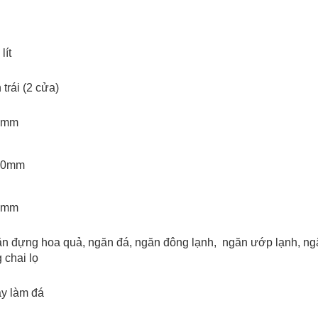
lít
 trái (2 cửa)
5mm
10mm
5mm
ăn đựng hoa quả, ngăn đá, ngăn đông lạnh, ngăn ướp lạnh, n
 chai lọ
ay làm đá