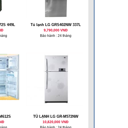
72S 449L
Tủ lạnh LG GRS402NW 337L
NĐ
9,790,000 VNĐ
tháng
Bảo hành : 24 tháng
-M612S
TỦ LẠNH LG GR-M572NW
VNĐ
10,820,000 VNĐ
tháng
Bảo hành : 24 tháng