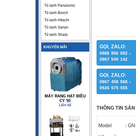
Tủ lạnh Panasonic
Tủ lạnh Bosch
Tủ lạnh Hitachi
Tủ lạnh Sanyo
Tủ lạnh Sharp
GỌI, ZALO:
KHUYẾN MÃI
0966 956 052 -
0967 549 142
GỌI, ZALO:
0967 458 568 -
0926 575 555
MÁY RANG HẠT ĐIỀU
CY 50
Liên hệ
THÔNG TIN SẢN
Model
:
GN