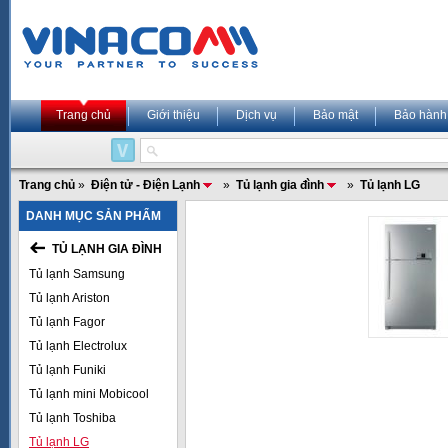
Trang chủ
Giới thiệu
Dịch vụ
Bảo mật
Bảo hành
Trang chủ
»
Điện tử - Điện Lạnh
»
Tủ lạnh gia đình
»
Tủ lạnh LG
DANH MỤC SẢN PHẨM
TỦ LẠNH GIA ĐÌNH
Tủ lạnh Samsung
Tủ lạnh Ariston
Tủ lạnh Fagor
Tủ lạnh Electrolux
Tủ lạnh Funiki
Tủ lạnh mini Mobicool
Tủ lạnh Toshiba
Tủ lạnh LG