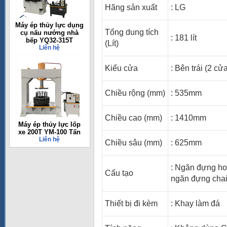
Hãng sản xuất
: LG
Máy ép thủy lực dụng
Tổng dung tích
cụ nấu nướng nhà
: 181 lít
bếp YQ32-315T
(Lít)
Liên hệ
Kiểu cửa
: Bên trái (2 cử
Chiều rộng (mm)
: 535mm
Chiều cao (mm)
: 1410mm
Máy ép thủy lực lốp
xe 200T YM-100 Tấn
Liên hệ
Chiều sâu (mm)
: 625mm
: Ngăn đựng ho
Cấu tạo
ngăn đựng chai
Thiết bị đi kèm
: Khay làm đá