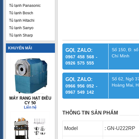
Tủ lạnh Panasonic
Tủ lạnh Bosch
Tủ lạnh Hitachi
Tủ lạnh Sanyo
Tủ lạnh Sharp
KHUYẾN MÃI
Số 150, Đ. số
GỌI, ZALO:
Chí Minh
0967 458 568 -
0926 575 555
Số 62, Ngõ 37
GỌI, ZALO:
Hoàng Mai, H
0966 956 052 -
0967 549 142
MÁY RANG HẠT ĐIỀU
CY 50
Liên hệ
THÔNG TIN SẢN PHẨM
Model
:
GN-U222RP