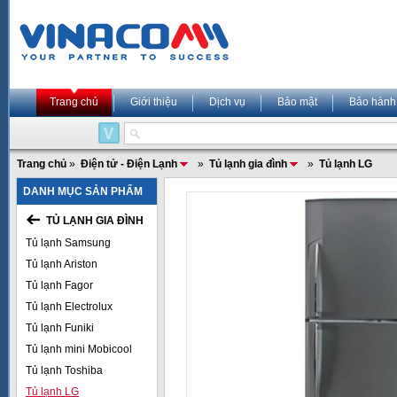
Trang chủ
Giới thiệu
Dịch vụ
Bảo mật
Bảo hành
Trang chủ
»
Điện tử - Điện Lạnh
»
Tủ lạnh gia đình
»
Tủ lạnh LG
DANH MỤC SẢN PHẨM
TỦ LẠNH GIA ĐÌNH
Tủ lạnh Samsung
Tủ lạnh Ariston
Tủ lạnh Fagor
Tủ lạnh Electrolux
Tủ lạnh Funiki
Tủ lạnh mini Mobicool
Tủ lạnh Toshiba
Tủ lạnh LG