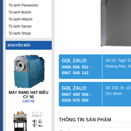
Tủ lạnh Panasonic
Tủ lạnh Bosch
Tủ lạnh Hitachi
Tủ lạnh Sanyo
Tủ lạnh Sharp
KHUYẾN MÃI
Số 62, Ngõ 37
GỌI, ZALO:
Hoàng Mai, H
0966 956 052 -
0967 549 142
Số 150, Đ. số
GỌI, ZALO:
MÁY RANG HẠT ĐIỀU
Chí Minh
0967 458 568 -
CY 50
0926 575 555
Liên hệ
THÔNG TIN SẢN PHẨM