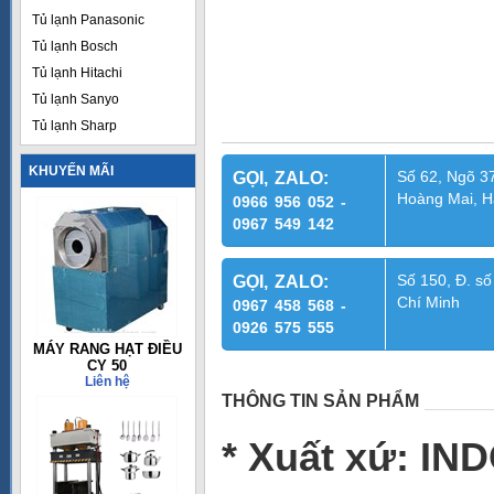
Tủ lạnh Panasonic
Tủ lạnh Bosch
Tủ lạnh Hitachi
Tủ lạnh Sanyo
Tủ lạnh Sharp
KHUYẾN MÃI
Số 62, Ngõ 37
GỌI, ZALO:
Hoàng Mai, H
0966 956 052 -
0967 549 142
Số 150, Đ. số
GỌI, ZALO:
Chí Minh
0967 458 568 -
0926 575 555
MÁY RANG HẠT ĐIỀU
CY 50
Liên hệ
THÔNG TIN SẢN PHẨM
* Xuất xứ: IN