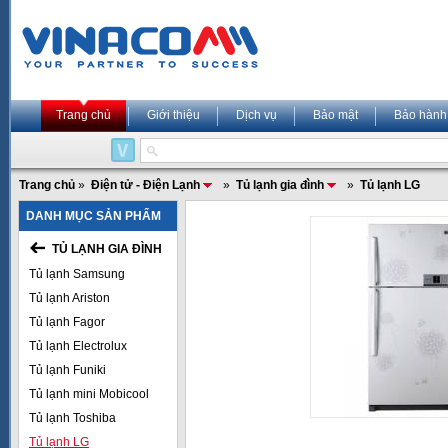
Trang chủ
Giới thiệu
Dịch vụ
Bảo mật
Bảo hành
Trang chủ
»
Điện tử - Điện Lạnh
»
Tủ lạnh gia đình
»
Tủ lạnh LG
DANH MỤC SẢN PHẨM
TỦ LẠNH GIA ĐÌNH
Tủ lạnh Samsung
Tủ lạnh Ariston
Tủ lạnh Fagor
Tủ lạnh Electrolux
Tủ lạnh Funiki
Tủ lạnh mini Mobicool
Tủ lạnh Toshiba
Tủ lạnh LG