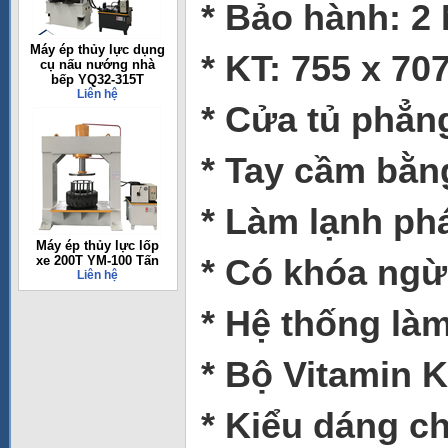
* Bảo hành: 2
Máy ép thủy lực dụng
* KT: 755 x 7
cụ nấu nướng nhà
bếp YQ32-315T
Liên hệ
* Cửa tủ phẳn
* Tay cầm b
* Làm lạnh ph
Máy ép thủy lực lốp
* Có khóa ng
xe 200T YM-100 Tấn
Liên hệ
* Hệ thống là
* Bộ Vitamin 
* Kiểu dáng c