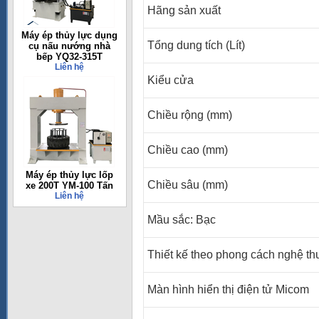
Hãng sản xuất
Máy ép thủy lực dụng
Tổng dung tích (Lít)
cụ nấu nướng nhà
bếp YQ32-315T
Liên hệ
Kiểu cửa
Chiều rộng (mm)
Chiều cao (mm)
Máy ép thủy lực lốp
Chiều sâu (mm)
xe 200T YM-100 Tấn
Liên hệ
Mầu sắc:
Bạc
Thiết kế theo phong cách nghệ thu
Màn
h
ình hiển thị điện tử Micom