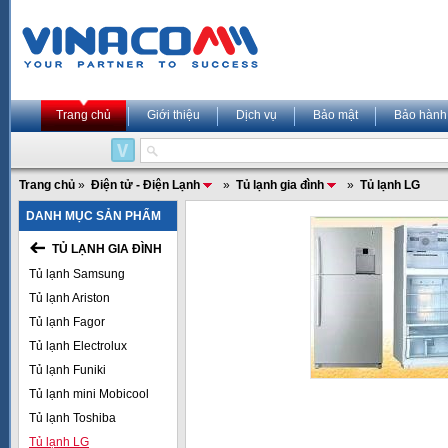
Trang chủ
Giới thiệu
Dịch vụ
Bảo mật
Bảo hành
Trang chủ
»
Điện tử - Điện Lạnh
»
Tủ lạnh gia đình
»
Tủ lạnh LG
DANH MỤC SẢN PHẨM
TỦ LẠNH GIA ĐÌNH
Tủ lạnh Samsung
Tủ lạnh Ariston
Tủ lạnh Fagor
Tủ lạnh Electrolux
Tủ lạnh Funiki
Tủ lạnh mini Mobicool
Tủ lạnh Toshiba
Tủ lạnh LG