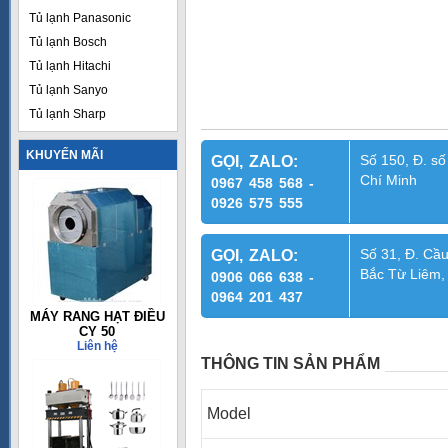
Tủ lạnh Panasonic
Tủ lạnh Bosch
Tủ lạnh Hitachi
Tủ lạnh Sanyo
Tủ lạnh Sharp
KHUYẾN MÃI
Số 150, Đ. số
GỌI, ZALO:
Chí Minh
0967 458 568 -
0926 575 555
Số 31, Đ. Cầu
GỌI, ZALO:
Bắc Từ Liêm,
0906 066 638 -
0964 201 437
MÁY RANG HẠT ĐIỀU
CY 50
Liên hệ
THÔNG TIN SẢN PHẨM
Model