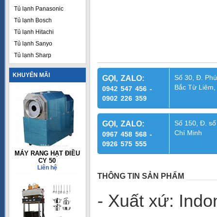
Tủ lạnh Panasonic
Tủ lạnh Bosch
Tủ lạnh Hitachi
Tủ lạnh Sanyo
Tủ lạnh Sharp
KHUYẾN MÃI
Số 30, Đ. Phú
GỌI, ZALO:
Bắc Từ Liêm,
0942 547 456 -
0902 226 359
Số 150, Đ. số
GỌI, ZALO:
Chí Minh
0967 458 568 -
0926 575 555
MÁY RANG HẠT ĐIỀU
CY 50
Liên hệ
THÔNG TIN SẢN PHẨM
- Xuất xứ: Indo