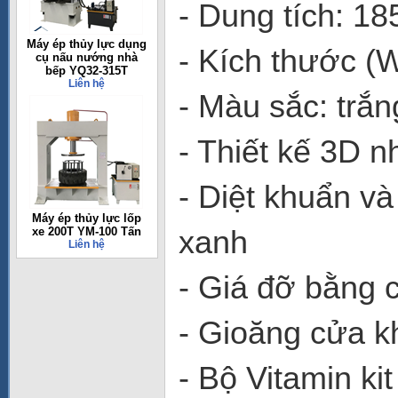
- Dung tích: 18
Máy ép thủy lực dụng
- Kích thước (
cụ nấu nướng nhà
bếp YQ32-315T
Liên hệ
- Màu sắc: trắ
- Thiết kế 3D n
- Diệt khuẩn và
Máy ép thủy lực lốp
xanh
xe 200T YM-100 Tấn
Liên hệ
- Giá đỡ bằng c
- Gioăng cửa 
- Bộ Vitamin ki