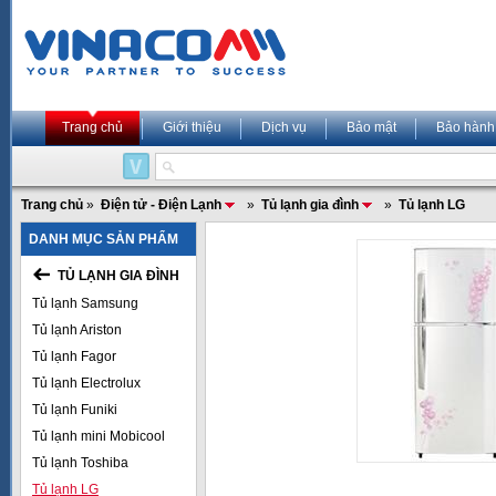
Trang chủ
Giới thiệu
Dịch vụ
Bảo mật
Bảo hành
Trang chủ
»
Điện tử - Điện Lạnh
»
Tủ lạnh gia đình
»
Tủ lạnh LG
DANH MỤC SẢN PHẨM
TỦ LẠNH GIA ĐÌNH
Tủ lạnh Samsung
Tủ lạnh Ariston
Tủ lạnh Fagor
Tủ lạnh Electrolux
Tủ lạnh Funiki
Tủ lạnh mini Mobicool
Tủ lạnh Toshiba
Tủ lạnh LG