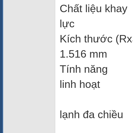
Chất liệ
lực
Kích thướ
1.516 mm
Tính nă
linh hoạt
- Hệ
lạnh đa chiều
- Ki