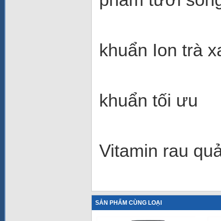
- kh
khuẩn Ion trà 
- Hệ 
khuẩn tối ưu
- Vita
Vitamin rau qu
SẢN PHẨM CÙNG LOẠI