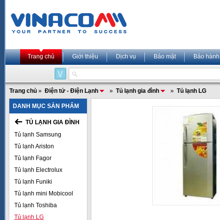
Trang chủ
Giới thiệu
Dịch vụ
Bảo mật
Bảo hành
Trang chủ
»
Điện tử - Điện Lạnh
»
Tủ lạnh gia đình
»
Tủ lạnh LG
DANH MỤC SẢN PHẨM
TỦ LẠNH GIA ĐÌNH
Tủ lạnh Samsung
Tủ lạnh Ariston
Tủ lạnh Fagor
Tủ lạnh Electrolux
Tủ lạnh Funiki
Tủ lạnh mini Mobicool
Tủ lạnh Toshiba
Tủ lạnh LG