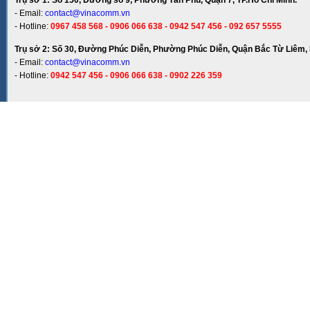
Trụ sở 1: Số 150, Đường số 9, Phường Tân Phú, Quận 7, TP.Hồ Chí Minh.
- Email:
contact@vinacomm.vn
- Hotline:
0967 458 568 - 0906 066 638 - 0942 547 456 - 092 657 5555
Trụ sở 2: Số 30, Đường Phúc Diễn, Phường Phúc Diễn, Quận Bắc Từ Liêm, 
- Email:
contact@vinacomm.vn
- Hotline:
0942 547 456 - 0906 066 638 - 0902 226 359