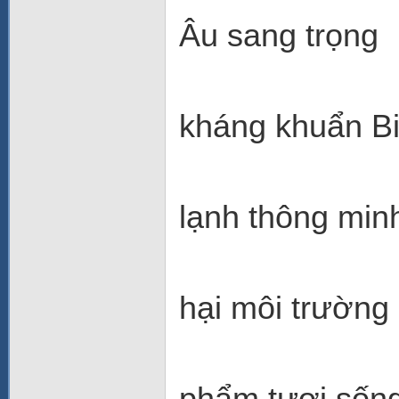
Âu sang trọng
- G
kháng khuẩn Bi
- Cô
lạnh thông min
- Ko
hại môi trường
- Ng
phẩm tươi sốn