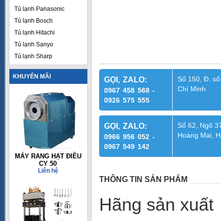
Tủ lạnh Panasonic
Tủ lạnh Bosch
Tủ lạnh Hitachi
Tủ lạnh Sanyo
Tủ lạnh Sharp
KHUYẾN MÃI
Số 150, Đ. số
GỌI, ZALO:
Chí Minh
0967 458 568 -
0926 575 555
Số 62, Ngõ 37
GỌI, ZALO:
Hoàng Mai, H
0966 956 052 -
0967 549 142
MÁY RANG HẠT ĐIỀU
CY 50
Liên hệ
THÔNG TIN SẢN PHẨM
Hãng s