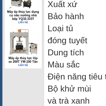
Xuất 
Máy ép thủy lực dụng
Bảo h
cụ nấu nướng nhà
bếp YQ32-315T
Liên hệ
Loại t
đóng tuyết
Dung t
Máy ép thủy lực lốp
Màu sắ
xe 200T YM-100 Tấn
Liên hệ
Điện năn
Bộ khử 
và trà xanh