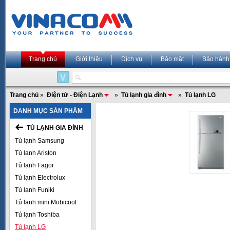
Trang chủ
Giới thiệu
Dịch vụ
Bảo mật
Bảo hành
Trang chủ
»
Điện tử - Điện Lạnh
»
Tủ lạnh gia đình
»
Tủ lạnh LG
DANH MỤC SẢN PHẨM
TỦ LẠNH GIA ĐÌNH
Tủ lạnh Samsung
Tủ lạnh Ariston
Tủ lạnh Fagor
Tủ lạnh Electrolux
Tủ lạnh Funiki
Tủ lạnh mini Mobicool
Tủ lạnh Toshiba
Tủ lạnh LG