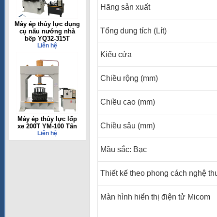
Hãng sản xuất
Máy ép thủy lực dụng
Tổng dung tích (Lít)
cụ nấu nướng nhà
bếp YQ32-315T
Liên hệ
Kiểu cửa
Chiều rộng (mm)
Chiều cao (mm)
Máy ép thủy lực lốp
Chiều sâu (mm)
xe 200T YM-100 Tấn
Liên hệ
Mầu sắc:
Bạc
Thiết kế theo phong cách nghệ thu
Màn
h
ình hiển thị điện tử Micom