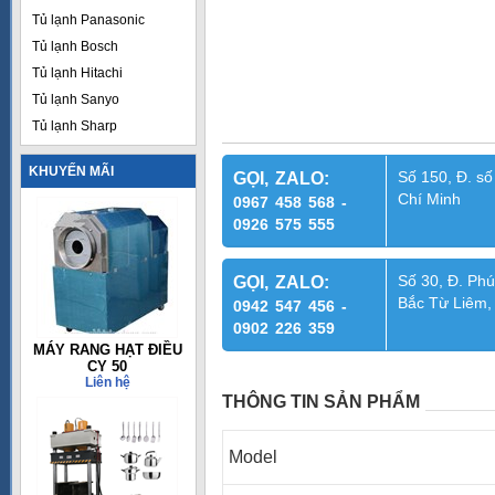
Tủ lạnh Panasonic
Tủ lạnh Bosch
Tủ lạnh Hitachi
Tủ lạnh Sanyo
Tủ lạnh Sharp
KHUYẾN MÃI
Số 150, Đ. số
GỌI, ZALO:
Chí Minh
0967 458 568 -
0926 575 555
Số 30, Đ. Phú
GỌI, ZALO:
Bắc Từ Liêm,
0942 547 456 -
0902 226 359
MÁY RANG HẠT ĐIỀU
CY 50
Liên hệ
THÔNG TIN SẢN PHẨM
Model