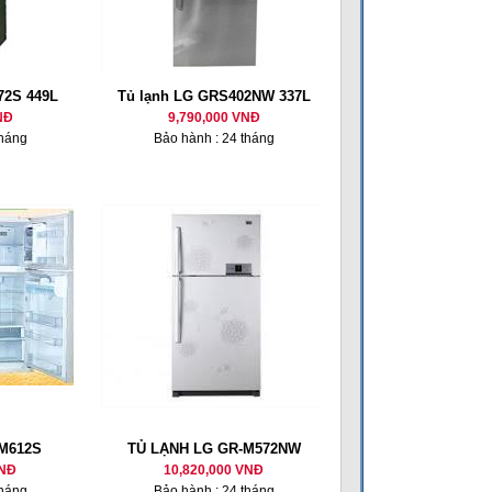
72S 449L
Tủ lạnh LG GRS402NW 337L
NĐ
9,790,000 VNĐ
tháng
Bảo hành : 24 tháng
-M612S
TỦ LẠNH LG GR-M572NW
VNĐ
10,820,000 VNĐ
tháng
Bảo hành : 24 tháng