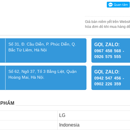
Giá bán niêm yết trên Websit
hóa đơn đỏ khi mua hàng để
Số 31, Đ. Cầu Diễn, P. Phúc Diễn, Q.
GỌI, ZALO:
Bắc Từ Liêm, Hà Nội
0967 458 568 -
0926 575 555
Số 62, Ngõ 37, Tổ 3 Bằng Liệt, Quận
GỌI, ZALO:
Hoàng Mai, Hà Nội.
0942 547 456 -
0902 226 359
 PHẨM
LG
Indonesia