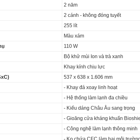
2 năm
2 cánh - không đóng tuyết
255 lít
Màu xám
hụ
110 W
Bộ khử mùi Ion và trà xanh
Khay kính chịu lực
SxC)
537 x 638 x 1.606 mm
- Khay đá xoay linh hoạt
- Hệ thống làm lạnh đa chiều
- Kiểu dáng Châu Âu sang trọng
- Gioăng cửa kháng khuẩn Bioshi
- Công nghệ làm lạnh thông minh
- Ko chứa CFC làm hại môi trườn