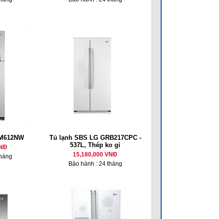
-M612NW
Tủ lạnh SBS LG GRB217CPC -
537L, Thép ko gỉ
VNĐ
15,180,000 VNĐ
tháng
Bảo hành : 24 tháng