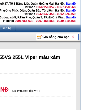
Ngõ 37, Tổ 3 Bằng Liệt, Quận Hoàng Mai, Hà Nội.
Bản đồ
Hotline :
0966 956 052 - 0967 458 568
 Phường Phúc Diễn, Quận Bắc Từ Liêm, Hà Nội.
Bản đồ
Hotline :
0942 547 456 - 0902 226 359
Đường số 9, P.Tân Phú, Quận 7, TP.Hồ Chí Minh.
Bản đồ
Hotline:
0906 066 638 - 0967 458 568 - 0939 219 368
Liên hệ
Giỏ hàng của bạn :
0
55VS 255L Viper màu xám
VNĐ
( Giá chưa bao gồm VAT )