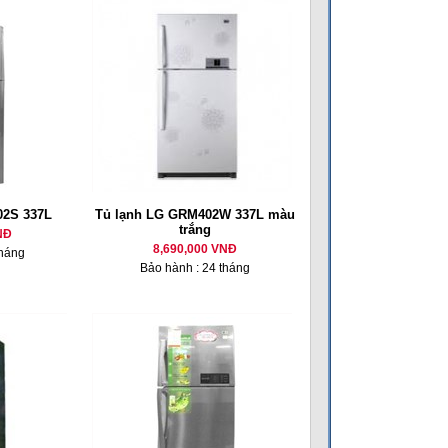
02S 337L
Tủ lạnh LG GRM402W 337L màu
trắng
NĐ
8,690,000 VNĐ
tháng
Bảo hành : 24 tháng