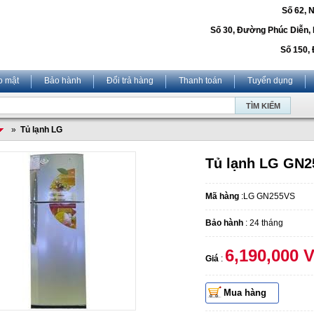
Số 62, 
Số 30, Đường Phúc Diễn,
Số 150, 
o mật
Bảo hành
Đổi trả hàng
Thanh toán
Tuyển dụng
»
Tủ lạnh LG
Tủ lạnh LG GN2
Mã hàng
:LG GN255VS
Bảo hành
: 24 tháng
6,190,000 
Giá
:
Mua hàng