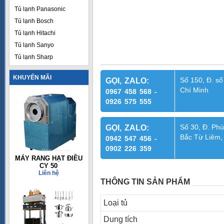
Tủ lạnh Panasonic
Tủ lạnh Bosch
Tủ lạnh Hitachi
Tủ lạnh Sanyo
Tủ lạnh Sharp
KHUYẾN MÃI
Số 150, Đ. số
GỌI, ZALO:
Chí Minh
0967 458 568 -
0926 575 555
Số 30, Đ. Phú
GỌI, ZALO:
Bắc Từ Liêm,
0942 547 456 -
0902 226 359
MÁY RANG HẠT ĐIỀU
CY 50
Liên hệ
THÔNG TIN SẢN PHẨM
Loại tủ
Dung tích