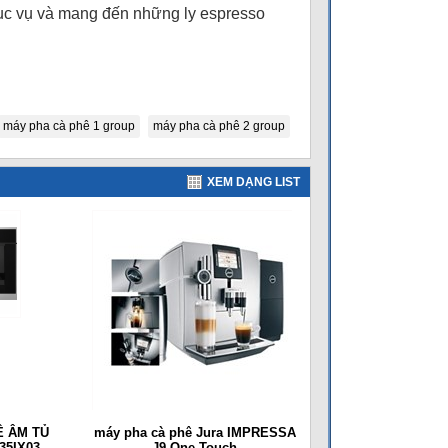
ục vụ và mang đến những ly espresso
máy pha cà phê 1 group
máy pha cà phê 2 group
XEM DẠNG LIST
Ê ÂM TỦ
máy pha cà phê Jura IMPRESSA
35IX03
J9 One Touch