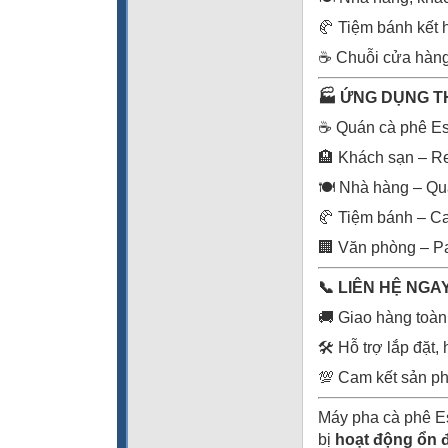
🥐 Tiệm bánh kết 
☕ Chuỗi cửa hàng
🏭
ỨNG DỤNG T
☕ Quán cà phê Es
🏨 Khách sạn – Re
🍽️ Nhà hàng – Qu
🥐 Tiệm bánh – C
🏢 Văn phòng – P
📞
LIÊN HỆ NGAY
🚚 Giao hàng toà
🛠️ Hỗ trợ lắp đặ
💯 Cam kết sản ph
Máy pha cà phê Es
bị
hoạt động ổn đ