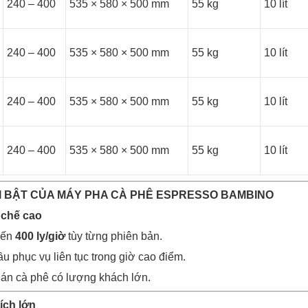
240 – 400
535 × 580 × 500 mm
55 kg
10 lít
240 – 400
535 × 580 × 500 mm
55 kg
10 lít
240 – 400
535 × 580 × 500 mm
55 kg
10 lít
240 – 400
535 × 580 × 500 mm
55 kg
10 lít
I BẬT CỦA MÁY PHA CÀ PHÊ ESPRESSO BAMBINO
 chế cao
đến
400 ly/giờ
tùy từng phiên bản.
u phục vụ liên tục trong giờ cao điểm.
án cà phê có lượng khách lớn.
ích lớn