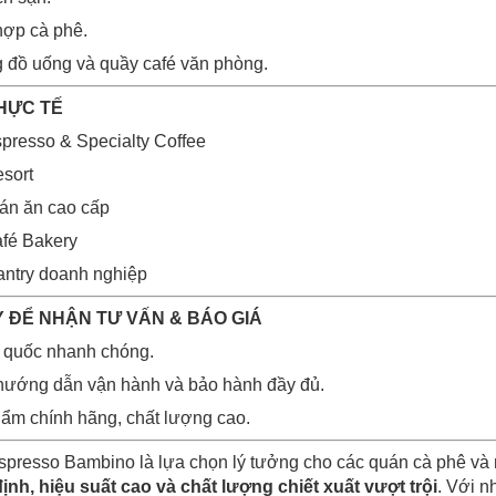
hợp cà phê.
 đồ uống và quầy café văn phòng.
HỰC TẾ
presso & Specialty Coffee
sort
án ăn cao cấp
afé Bakery
antry doanh nghiệp
 ĐỂ NHẬN TƯ VẤN & BÁO GIÁ
n quốc nhanh chóng.
t, hướng dẫn vận hành và bảo hành đầy đủ.
ẩm chính hãng, chất lượng cao.
presso Bambino là lựa chọn lý tưởng cho các quán cà phê và 
ịnh, hiệu suất cao và chất lượng chiết xuất vượt trội
. Với n