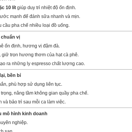
ặc 10 lít
giúp duy trì nhiệt độ ổn định.
nước mạnh để đánh sữa nhanh và mịn.
u cầu pha chế nhiều loại đồ uống.
chuẩn vị
hê ổn định, hương vị đậm đà.
 giữ trọn hương thơm của hạt cà phê.
 tạo ra những ly espresso chất lượng cao.
ại, bền bỉ
hắn, phù hợp sử dụng liên tục.
trọng, nâng tầm không gian quầy pha chế.
 và bảo trì sau mỗi ca làm việc.
 mô hình kinh doanh
huyên nghiệp.
ch sạn.