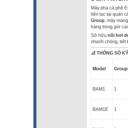
Máy pha cà phê E
liên tục tại quán
Group
, máy mang 
hàng trong giờ ca
Sở hữu
nồi hơi d
nhanh chóng, tiết
📐
THÔNG SỐ KỸ
Model
Group
BAM1
1
BAM1E
1