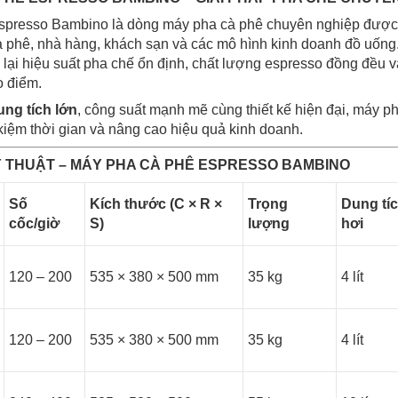
spresso Bambino là dòng máy pha cà phê chuyên nghiệp được 
 cà phê, nhà hàng, khách sạn và các mô hình kinh doanh đồ uống
lại hiệu suất pha chế ổn định, chất lượng espresso đồng đều 
o điểm.
ung tích lớn
, công suất mạnh mẽ cùng thiết kế hiện đại, máy p
 kiệm thời gian và nâng cao hiệu quả kinh doanh.
 THUẬT – MÁY PHA CÀ PHÊ ESPRESSO BAMBINO
Số
Kích thước (C × R ×
Trọng
Dung tíc
cốc/giờ
S)
lượng
hơi
120 – 200
535 × 380 × 500 mm
35 kg
4 lít
120 – 200
535 × 380 × 500 mm
35 kg
4 lít