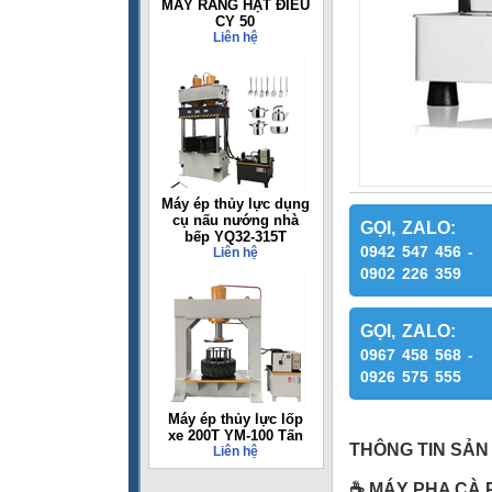
MÁY RANG HẠT ĐIỀU
CY 50
Liên hệ
Máy ép thủy lực dụng
cụ nấu nướng nhà
GỌI, ZALO:
bếp YQ32-315T
0942 547 456 -
Liên hệ
0902 226 359
GỌI, ZALO:
0967 458 568 -
0926 575 555
Máy ép thủy lực lốp
xe 200T YM-100 Tấn
THÔNG TIN SẢN
Liên hệ
☕
MÁY PHA CÀ 