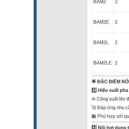
BAM2
2
BAM2E
2
BAM2L
2
BAM2LE
2
🌟
ĐẶC ĐIỂM NỔ
1️
Hiệu suất pha
☕ Công suất lên 
🚀 Đáp ứng nhu cầ
🏪 Phù hợp với qu
2️
Nồi hơi dung t