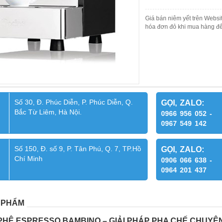
Giá bán niêm yết trên Websit
hóa đơn đỏ khi mua hàng để
Số 30, Đ. Phúc Diễn, P. Phúc Diễn, Q.
GỌI, ZALO:
Bắc Từ Liêm, Hà Nội.
0966 956 052 -
0967 549 142
Số 150, Đ. số 9, P. Tân Phú, Q. 7, TP.Hồ
GỌI, ZALO:
Chí Minh
0906 066 638 -
0964 201 437
 PHẨM
PHÊ ESPRESSO BAMBINO – GIẢI PHÁP PHA CHẾ CHUYÊ