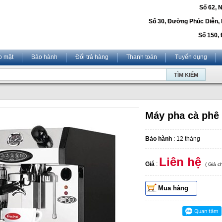
Số 62, 
Số 30, Đường Phúc Diễn,
Số 150, 
o mật
Bảo hành
Đổi trả hàng
Thanh toán
Tuyển dụng
Máy pha cà phê
Bảo hành
: 12 tháng
Liên hệ
Giá
:
( Giá 
Mua hàng