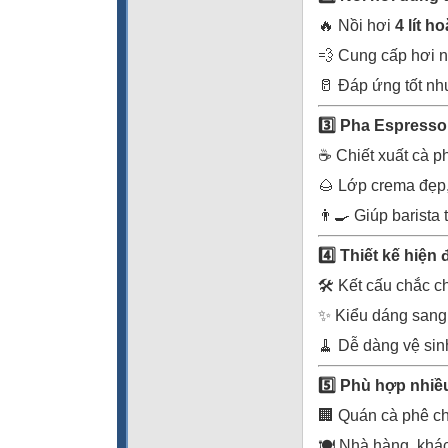
🔥 Nồi hơi
4 lít ho
💨 Cung cấp hơi 
🥛 Đáp ứng tốt nh
3️
Pha Espresso 
☕ Chiết xuất cà p
🌰 Lớp crema đẹp,
👨‍🍳 Giúp barista
4️
Thiết kế hiện đ
🛠️ Kết cấu chắc c
✨ Kiểu dáng sang 
🧹 Dễ dàng vệ sinh
5️
Phù hợp nhiều
🏢 Quán cà phê c
🍽️ Nhà hàng, khá