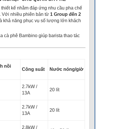
thiết kế nhằm đáp ứng nhu cầu pha chế
. Với nhiều phiên bản từ
1 Group đến 2
và khả năng phục vụ số lượng lớn khách
ha cà phê Bambino giúp barista thao tác
h nồi
Công suất
Nước nóng/giờ
2.7kW /
20 lít
13A
2.7kW /
20 lít
13A
2.8kW /