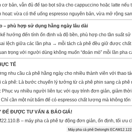
n cơ bản, vẫn đủ để tạo bọt sữa cho cappuccino hoặc latte nếu 
nh hoạt: vừa có thể uống espresso nguyên bản, vừa mở rộng sa
o – phù hợp sử dụng hằng ngày lâu dài
 kế hướng đến tính ổn định và độ bền, phù hợp cho tần suất sử 
 sai lệch giữa các lần pha → mỗi tách cà phê đều giữ được chấ
quan trọng với người dùng không muốn “đoán mò” mỗi lần pha c
HỰC TẾ
ứng nhu cầu cà phê hằng ngày cho nhiều thành viên với thao tá
cà phê: Là bước chuyển lý tưởng từ cà phê phin sang cà phê 
Phục vụ nhiều người liên tục với quy trình đơn giản, giảm thời
: Chỉ cần một nút bấm để có espresso chất lượng mà không tốn t
 ĐỂ ĐƯỢC TƯ VẤN & BÁO GIÁ!
.110.B – máy pha cà phê tự động đơn giản, ổn định, tối ưu 
Máy pha cà phê Delonghi ECAM12.122