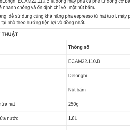
eLonghi ECAM22.110.B là dòng máy pha cà phê tự động cơ bản,
 nhanh chóng và ổn định chỉ với một nút bấm.
gàng, dễ sử dụng cùng khả năng pha espresso từ hạt tươi, má
 tại nhà theo hướng tiện lợi và đồng nhất.
 THUẬT
Thông số
ECAM22.110.B
Delonghi
Nút bấm
hứa hạt
250g
chứa nước
1.8L