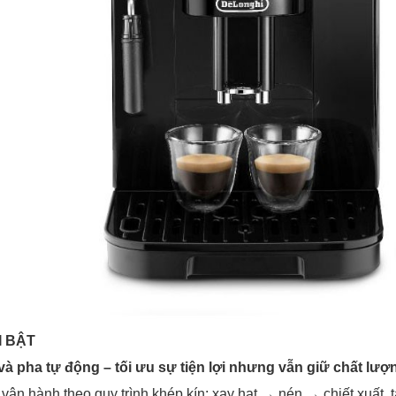
I BẬT
à pha tự động – tối ưu sự tiện lợi nhưng vẫn giữ chất lượ
n hành theo quy trình khép kín: xay hạt → nén → chiết xuất, t