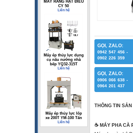
MÁY RANG HẠT ĐIỀU
CY 50
Liên hệ
GỌI, ZALO:
0942 547 456 -
Máy ép thủy lực dụng
0902 226 359
cụ nấu nướng nhà
bếp YQ32-315T
Liên hệ
GỌI, ZALO:
0906 066 638 -
0964 201 437
THÔNG TIN SẢN
Máy ép thủy lực lốp
xe 200T YM-100 Tấn
Liên hệ
☕
MÁY PHA CÀ 