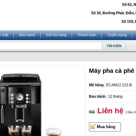
Số 62, 
Số 30, Đường Phúc Diễn,
Số 150, 
o mật
Bảo hành
Đổi trả hàng
Thanh toán
Tuyển dụng
Máy pha cà phê
Mã hàng
: ECAM12.122.B
Bảo hành
: 12 tháng
Liên hệ
Giá
:
( Giá 
Mua hàng