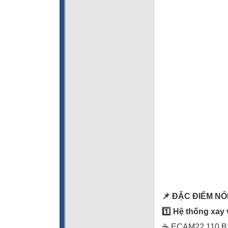
📌
ĐẶC ĐIỂM NỔ
1️
Hệ thống xay v
☕ ECAM22.110.B vậ