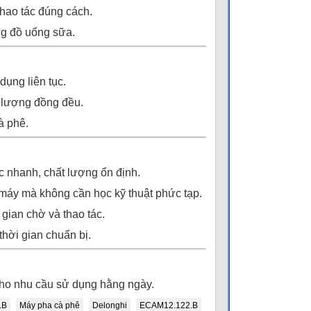
thao tác đúng cách.
ng đồ uống sữa.
dụng liên tục.
t lượng đồng đều.
à phê.
c nhanh, chất lượng ổn định.
máy mà không cần học kỹ thuật phức tạp.
 gian chờ và thao tác.
hời gian chuẩn bị.
cho nhu cầu sử dụng hằng ngày.
.B
Máy pha cà phê
Delonghi
ECAM12.122.B