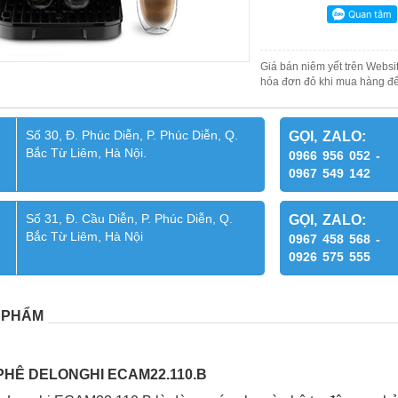
Giá bán niêm yết trên Websit
hóa đơn đỏ khi mua hàng để
Số 30, Đ. Phúc Diễn, P. Phúc Diễn, Q.
GỌI, ZALO:
Bắc Từ Liêm, Hà Nội.
0966 956 052 -
0967 549 142
Số 31, Đ. Cầu Diễn, P. Phúc Diễn, Q.
GỌI, ZALO:
Bắc Từ Liêm, Hà Nội
0967 458 568 -
0926 575 555
 PHẨM
PHÊ DELONGHI ECAM22.110.B