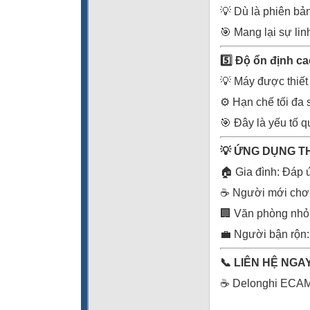
💡 Dù là phiên bả
🎯 Mang lại sự li
5️
Độ ổn định ca
💡 Máy được thiết
⚙️ Hạn chế tối đa
🎯 Đây là yếu tố 
💡
ỨNG DỤNG T
🏠 Gia đình: Đáp 
☕ Người mới chơi 
🏢 Văn phòng nhỏ: 
‍💼 Người bận rộn
📞
LIÊN HỆ NGAY
☕ Delonghi ECAM22