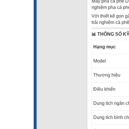
Máy pha cà phê D
nghiệm pha cà phê
Với thiết kế gọn 
trải nghiệm cà phê
📊
THÔNG SỐ KỸ
Hạng mục
Model
Thương hiệu
Điều khiển
Dung tích ngăn c
Dung tích bình 