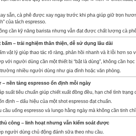
xay sẵn, cà phê được xay ngay trước khi pha giúp giữ trọn hươ
sh” của tách espresso.
ng cần kỹ năng barista nhưng vẫn đạt được chất lượng cà phê
 bấm – trải nghiệm thân thiện, dễ sử dụng lâu dài
ấm vật lý giúp thao tác rõ ràng, phản hồi nhanh và ít lỗi hơn so 
ợp với người dùng cần một thiết bị “bật là dùng”, không cần học
 trường nhiều người dùng như gia đình hoặc văn phòng.
r – nền tảng espresso ổn định mỗi ngày
p suất tiêu chuẩn giúp chiết xuất đồng đều, hạn chế tình trạng
n định – dấu hiệu của một shot espresso đạt chuẩn.
u cầu uống espresso và lungo hằng ngày mà không cần tinh chỉ
thủ công – linh hoạt nhưng vẫn kiểm soát được
ép người dùng chủ động đánh sữa theo nhu cầu.