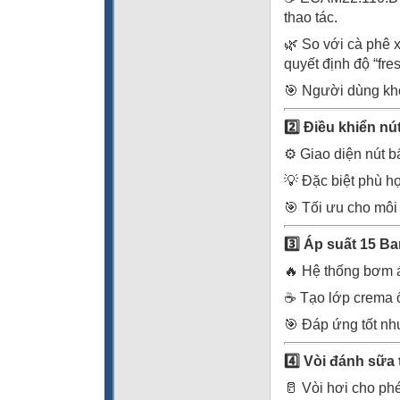
thao tác.
🌿 So với cà phê 
quyết định độ “fre
🎯 Người dùng khô
2️
Điều khiển nút
⚙️ Giao diện nút b
💡 Đặc biệt phù h
🎯 Tối ưu cho môi
3️
Áp suất 15 Ba
🔥 Hệ thống bơm á
☕ Tạo lớp crema ổ
🎯 Đáp ứng tốt nh
4️
Vòi đánh sữa 
🥛 Vòi hơi cho ph