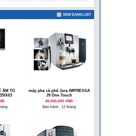
XEM DẠNG LIST
Ê ÂM TỦ
máy pha cà phê Jura IMPRESSA
35IX03
J9 One Touch
VNĐ
40,000,000 VNĐ
tháng
Bảo hành : 12 tháng