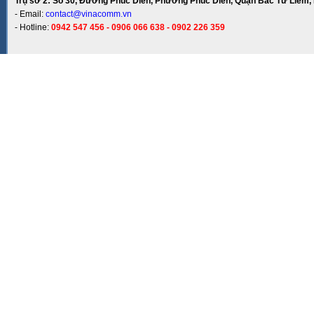
Trụ sở 2: Số 30, Đường Phúc Diễn, Phường Phúc Diễn, Quận Bắc Từ Liêm, 
- Email:
contact@vinacomm.vn
- Hotline:
0942 547 456 - 0906 066 638 - 0902 226 359