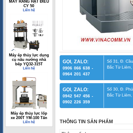
MÁY RANG HẠT ĐIỀU
CY 50
Liên hệ
Máy ép thủy lực dụng
cụ nấu nướng nhà
Số 31, Đ. Cầu
GỌI, ZALO:
bếp YQ32-315T
Bắc Từ Liêm,
0906 066 638 -
Liên hệ
0964 201 437
Số 30, Đ. Phú
GỌI, ZALO:
Bắc Từ Liêm,
0942 547 456 -
0902 226 359
Máy ép thủy lực lốp
xe 200T YM-100 Tấn
THÔNG TIN SẢN PHẨM
Liên hệ