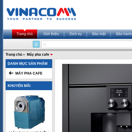
Trang chủ
Giới thiệu
Dịch vụ
Bảo mật
Bảo hành
Trang chủ
»
Máy pha cafe
DANH MỤC SẢN PHẨM
MÁY PHA CAFE
KHUYẾN MÃI