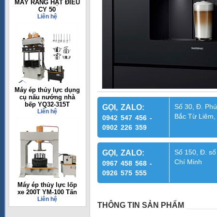
MÁY RANG HẠT ĐIỀU
CY 50
Liên hệ
Máy ép thủy lực dụng
cụ nấu nướng nhà
bếp YQ32-315T
Số 30, Đ. Phú
GỌI, ZALO:
Liên hệ
Bắc Từ Liêm,
0942 547 456 -
0902 226 359
Số 150, Đ. số
GỌI, ZALO:
Chí Minh
0967 458 568 -
0926 575 555
Máy ép thủy lực lốp
xe 200T YM-100 Tấn
Liên hệ
THÔNG TIN SẢN PHẨM