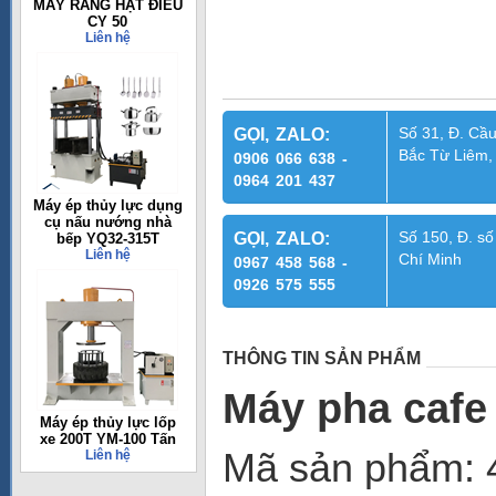
MÁY RANG HẠT ĐIỀU
CY 50
Liên hệ
Số 31, Đ. Cầu
GỌI, ZALO:
Bắc Từ Liêm,
0906 066 638 -
0964 201 437
Máy ép thủy lực dụng
cụ nấu nướng nhà
Số 150, Đ. số
GỌI, ZALO:
bếp YQ32-315T
Liên hệ
Chí Minh
0967 458 568 -
0926 575 555
THÔNG TIN SẢN PHẨM
Máy pha cafe
Máy ép thủy lực lốp
xe 200T YM-100 Tấn
Mã sản phẩm: 
Liên hệ