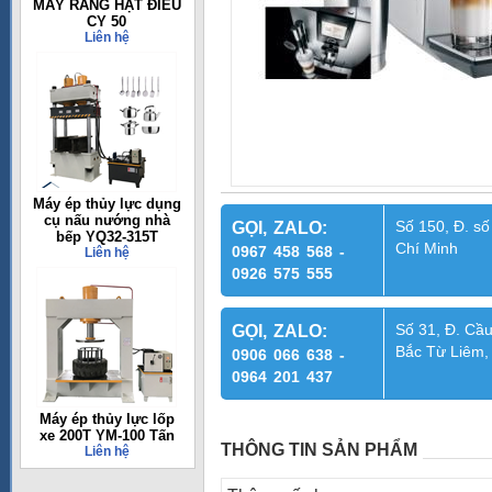
MÁY RANG HẠT ĐIỀU
CY 50
Liên hệ
Máy ép thủy lực dụng
cụ nấu nướng nhà
Số 150, Đ. số
GỌI, ZALO:
bếp YQ32-315T
Chí Minh
0967 458 568 -
Liên hệ
0926 575 555
Số 31, Đ. Cầu
GỌI, ZALO:
Bắc Từ Liêm,
0906 066 638 -
0964 201 437
Máy ép thủy lực lốp
xe 200T YM-100 Tấn
THÔNG TIN SẢN PHẨM
Liên hệ