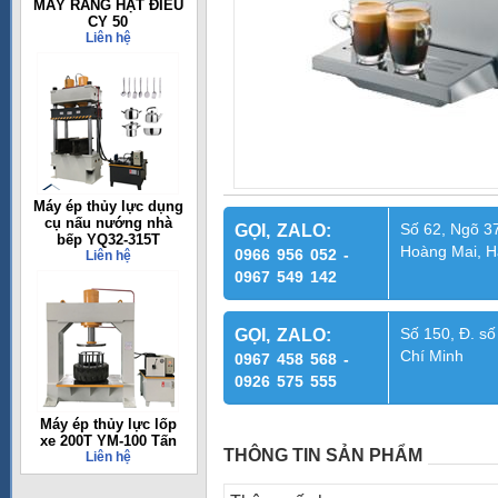
MÁY RANG HẠT ĐIỀU
CY 50
Liên hệ
Máy ép thủy lực dụng
cụ nấu nướng nhà
Số 62, Ngõ 37
GỌI, ZALO:
bếp YQ32-315T
Hoàng Mai, H
0966 956 052 -
Liên hệ
0967 549 142
Số 150, Đ. số
GỌI, ZALO:
Chí Minh
0967 458 568 -
0926 575 555
Máy ép thủy lực lốp
xe 200T YM-100 Tấn
THÔNG TIN SẢN PHẨM
Liên hệ