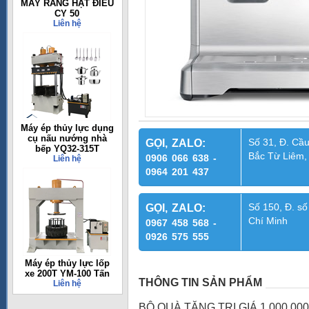
MÁY RANG HẠT ĐIỀU
CY 50
Liên hệ
Máy ép thủy lực dụng
cụ nấu nướng nhà
Số 31, Đ. Cầu
GỌI, ZALO:
bếp YQ32-315T
Bắc Từ Liêm,
0906 066 638 -
Liên hệ
0964 201 437
Số 150, Đ. số
GỌI, ZALO:
Chí Minh
0967 458 568 -
0926 575 555
Máy ép thủy lực lốp
xe 200T YM-100 Tấn
THÔNG TIN SẢN PHẨM
Liên hệ
BỘ QUÀ TẶNG TRỊ GIÁ 1,000,0