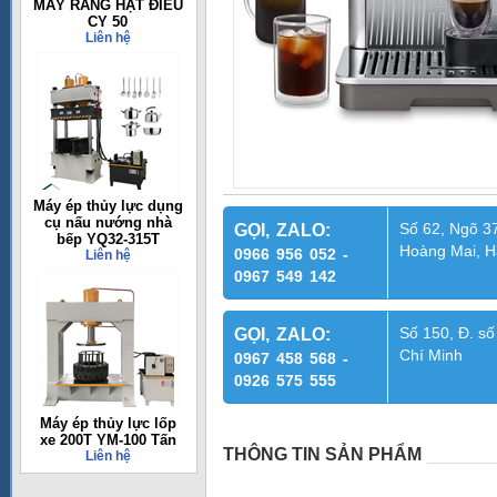
MÁY RANG HẠT ĐIỀU
CY 50
Liên hệ
Máy ép thủy lực dụng
cụ nấu nướng nhà
Số 62, Ngõ 37
GỌI, ZALO:
bếp YQ32-315T
Hoàng Mai, H
0966 956 052 -
Liên hệ
0967 549 142
Số 150, Đ. số
GỌI, ZALO:
Chí Minh
0967 458 568 -
0926 575 555
Máy ép thủy lực lốp
xe 200T YM-100 Tấn
THÔNG TIN SẢN PHẨM
Liên hệ