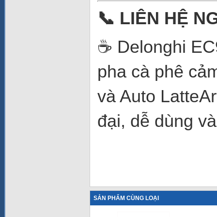
📞 LIÊN HỆ N
☕ Delonghi EC9
pha cà phê cảm
và Auto LatteA
đại, dễ dùng v
SẢN PHẨM CÙNG LOẠI