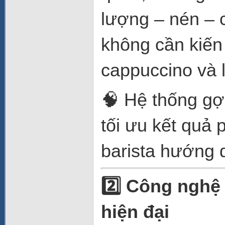
lượng – nén – 
không cần kiến 
cappuccino và 
🧠 Hệ thống gợi
tối ưu kết quả 
barista hướng d
2️⃣ Công nghệ
hiện đại