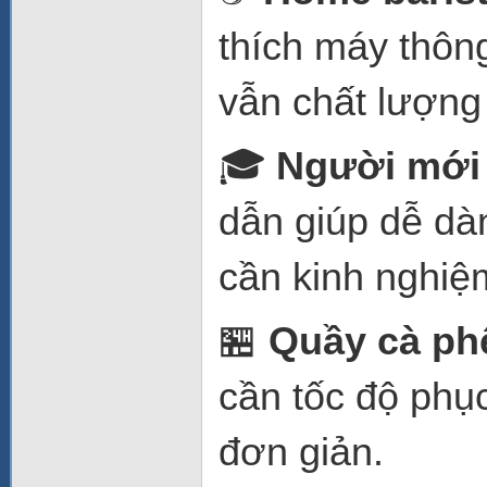
thích máy thôn
vẫn chất lượng
🎓
Người mới 
dẫn giúp dễ dà
cần kinh nghiệ
🏪
Quầy cà ph
cần tốc độ phụ
đơn giản.