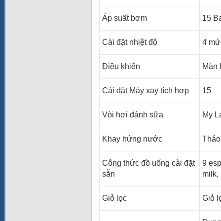
Áp suất bơm
15 B
Cài đặt nhiệt độ
4 mứ
Điều khiển
Màn 
Cái đặt Máy xay tích hợp
15
Vòi hơi đánh sữa
My La
Khay hứng nước
Tháo 
Công thức đồ uống cài đặt
9 esp
sẵn
milk,
Giỏ lọc
Giỏ l