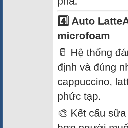
pha.
4️⃣ Auto Latt
microfoam
🥛 Hệ thống đá
định và đúng nh
cappuccino, lat
phức tạp.
🎨 Kết cấu sữa 
hợp người muố