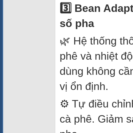
3️⃣ Bean Adap
số pha
🌿 Hệ thống th
phê và nhiệt độ
dùng không cần
vị ổn định.
⚙️ Tự điều chỉn
cà phê. Giảm sa