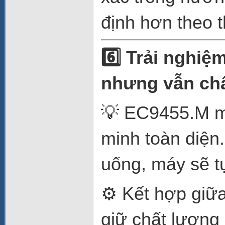
định hơn theo t
6️⃣ Trải nghiệ
nhưng vẫn ch
💡 EC9455.M ma
minh toàn diện
uống, máy sẽ tự
⚙️ Kết hợp giữa
giữ chất lượng