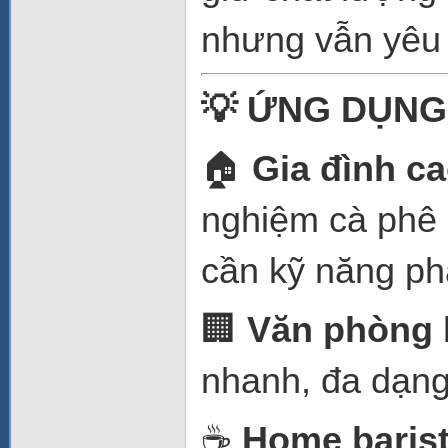
nhưng vẫn yêu 
💡 ỨNG DỤNG
🏠
Gia đình c
nghiệm cà phê
cần kỹ năng ph
🏢
Văn phòng 
nhanh, đa dạng
☕
Home baris