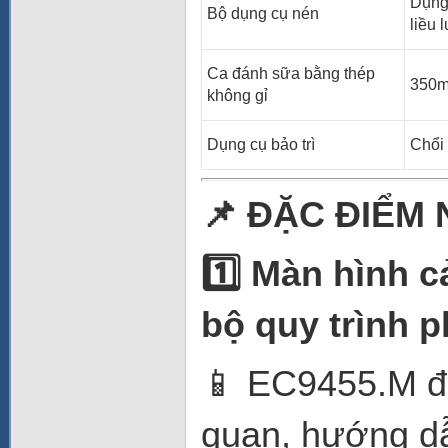
Dụng 
Bộ dụng cụ nén
liều 
Ca đánh sữa bằng thép
350m
không gỉ
Dụng cụ bảo trì
Chổi 
📌 ĐẶC ĐIỂM 
1️⃣ Màn hình 
bộ quy trình p
📱 EC9455.M đư
quan, hướng dẫ