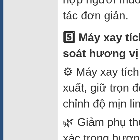
tác đơn giản.
5️⃣ Máy xay t
soát hương vị
⚙️ Máy xay tích
xuất, giữ trọn 
chỉnh độ mịn li
🌿 Giảm phụ th
xác trong hươn