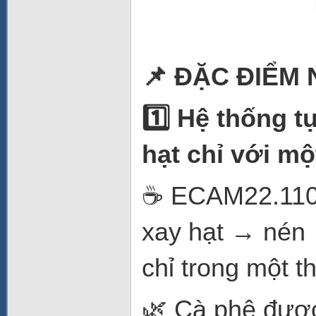
📌
ĐẶC ĐIỂM 
1️
Hệ thống tự
hạt chỉ với m
☕ ECAM22.110.B
xay hạt → nén 
chỉ trong một t
🌿 Cà phê được