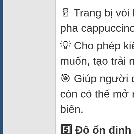
🥛 Trang bị vò
pha cappuccino 
💡 Cho phép ki
muốn, tạo trải
🎯 Giúp người 
còn có thể mở 
biến.
5️
Độ ổn định