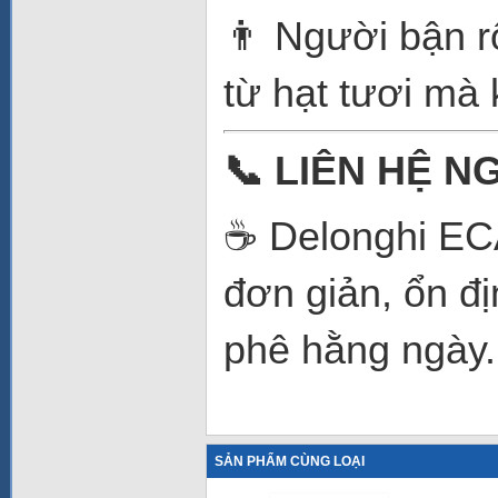
👨‍ Người bận 
từ hạt tươi mà 
📞
LIÊN HỆ N
☕ Delonghi EC
đơn giản, ổn đị
phê hằng ngày.
SẢN PHẨM CÙNG LOẠI