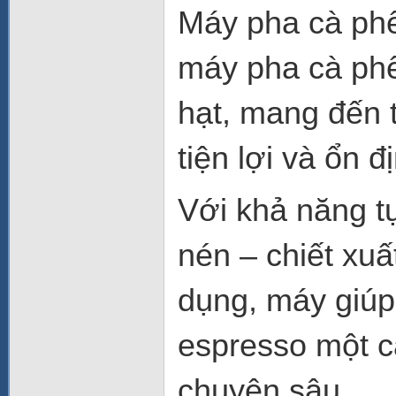
Máy pha cà ph
máy pha cà phê
hạt, mang đến 
tiện lợi và ổn 
Với khả năng tự
nén – chiết xuấ
dụng, máy giúp
espresso một 
chuyên sâu.