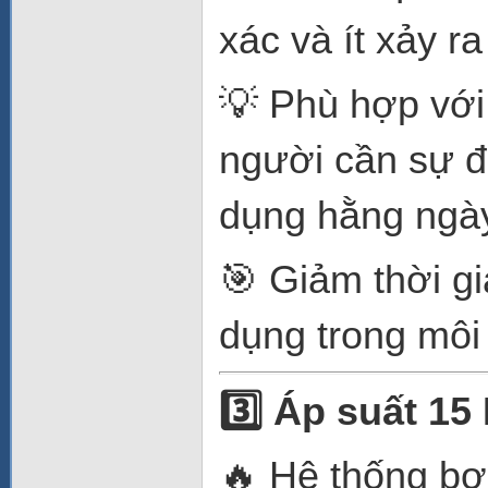
xác và ít xảy r
💡 Phù hợp với
người cần sự đơ
dụng hằng ngà
🎯 Giảm thời g
dụng trong môi
3️
Áp suất 15 
🔥 Hệ thống bơm