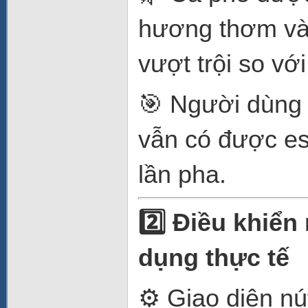
hương thơm và 
vượt trội so vớ
🎯 Người dùng 
vẫn có được es
lần pha.
2️
Điều khiển 
dụng thực tế
⚙️ Giao diện nú