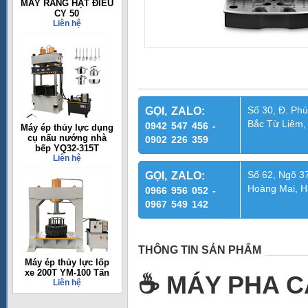
MÁY RANG HẠT ĐIỀU
CY 50
Liên hệ
Số 30, Đ. Phú
GỌI, ZALO:
Bắc Từ Liêm,
0942 547 456 -
Máy ép thủy lực dụng
cụ nấu nướng nhà
0902 226 359
bếp YQ32-315T
Liên hệ
Số 62, Ngõ 37
GỌI, ZALO:
Hoàng Mai, H
0966 956 052 -
0967 549 142
THÔNG TIN SẢN PHẨM
Máy ép thủy lực lốp
xe 200T YM-100 Tấn
☕
MÁY PHA C
Liên hệ