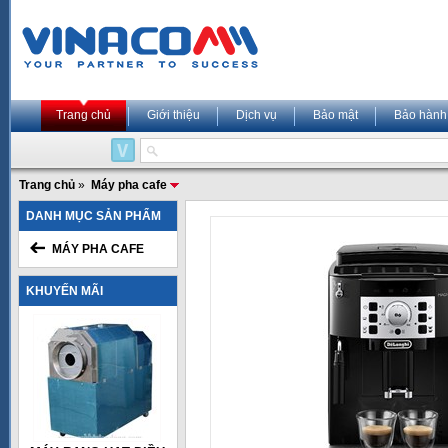
Trang chủ
Giới thiệu
Dịch vụ
Bảo mật
Bảo hành
Trang chủ
»
Máy pha cafe
DANH MỤC SẢN PHẨM
MÁY PHA CAFE
KHUYẾN MÃI