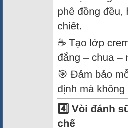
phê đồng đều, h
chiết.
☕ Tạo lớp crem
đắng – chua – 
🎯 Đảm bảo mỗi
định mà không 
4️
Vòi đánh s
chế