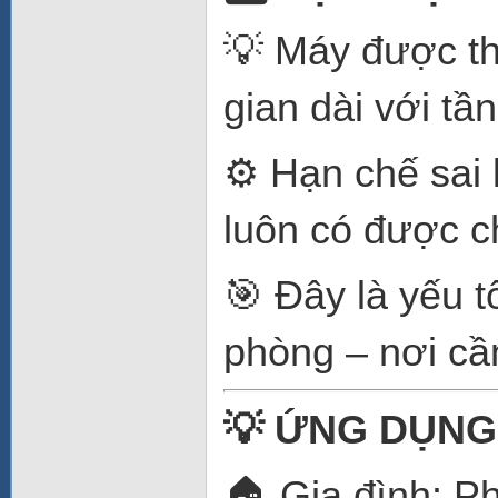
💡 Máy được thi
gian dài với tần
⚙️ Hạn chế sai 
luôn có được c
🎯 Đây là yếu t
phòng – nơi cần
💡
ỨNG DỤNG
🏠 Gia đình: P