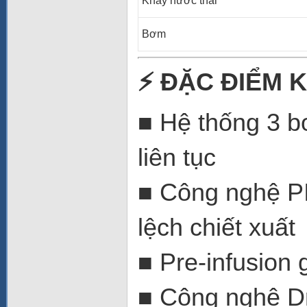
Khay nước thải
Bơm
⚡
ĐẶC ĐIỂM K
■ Hệ thống 3 bo
liên tục
■ Công nghệ PID
lệch chiết xuất
■ Pre-infusion 
■ Công nghệ Dr