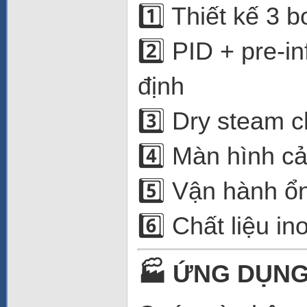
1️⃣ Thiết kế 3 
2️⃣ PID + pre-i
định
3️⃣ Dry steam 
4️⃣ Màn hình cả
5️⃣ Vận hành ổ
6️⃣ Chất liệu i
🏭
ỨNG DỤNG