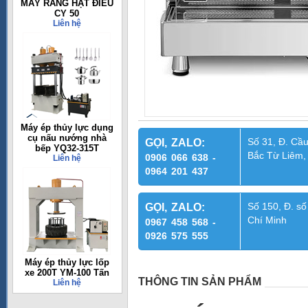
MÁY RANG HẠT ĐIỀU
CY 50
Liên hệ
Máy ép thủy lực dụng
cụ nấu nướng nhà
Số 31, Đ. Cầu
GỌI, ZALO:
bếp YQ32-315T
Bắc Từ Liêm,
0906 066 638 -
Liên hệ
0964 201 437
Số 150, Đ. số
GỌI, ZALO:
Chí Minh
0967 458 568 -
0926 575 555
Máy ép thủy lực lốp
xe 200T YM-100 Tấn
THÔNG TIN SẢN PHẨM
Liên hệ