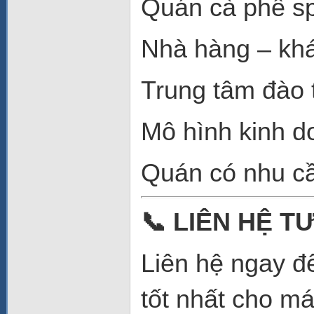
Quán cà phê sp
Nhà hàng – kh
Trung tâm đào t
Mô hình kinh d
Quán có nhu cầ
📞
LIÊN HỆ TƯ
Liên hệ ngay để
tốt nhất cho m