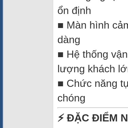
ổn định
■ Màn hình cảm
dàng
■ Hệ thống vậ
lượng khách lớ
■ Chức năng tự
chóng
⚡
ĐẶC ĐIỂM N