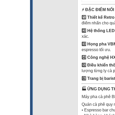
⚡
ĐẶC ĐIỂM NỔI
1️
Thiết kế Retro 
điểm nhấn cho quầ
2️
Hệ thống LED 
xác.
3️
Họng pha VBM
espresso tối ưu.
4️
Công nghệ HX 
5️
Điều khiển th
lượng từng ly cà 
6️
Trang bị baris
🏭
ỨNG DỤNG T
Máy pha cà phê Bl
Quán cà phê quy 
• Espresso bar ch