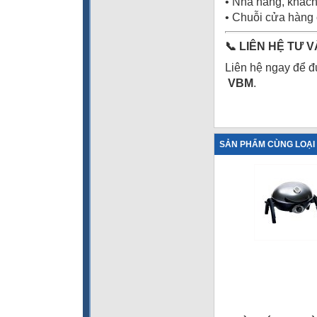
• Nhà hàng, khác
• Chuỗi cửa hàng 
📞
LIÊN HỆ TƯ V
Liên hệ ngay để đư
VBM
.
SẢN PHẨM CÙNG LOẠI