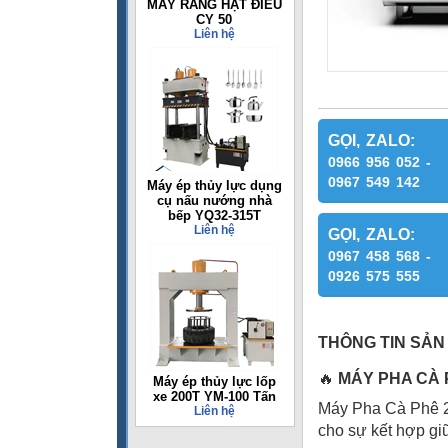
MÁY RANG HẠT ĐIỀU
CY 50
Liên hệ
GỌI, ZALO:
0966 956 052 -
0967 549 142
Máy ép thủy lực dụng
cụ nấu nướng nhà
bếp YQ32-315T
Liên hệ
GỌI, ZALO:
0967 458 568 -
0926 575 555
THÔNG TIN SẢN
🔥
MÁY PHA CÀ 
Máy ép thủy lực lốp
xe 200T YM-100 Tấn
Máy Pha Cà Phê 2
Liên hệ
cho sự kết hợp giữ