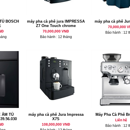
TỦ BOSCH
máy pha cà phê jura IMPRESSA
máy pha cà phê Ju
1
Z7 One Touch chrome
70,000,000 
NĐ
70,000,000 VNĐ
Bảo hành : 12 
háng
Bảo hành : 12 tháng
 ÂM TỦ
máy pha cà phê Jura Impressa
Máy Pha Cà Phê Bre
9.56.030
X7S
Liên hệ
NĐ
108,000,000 VNĐ
Bảo hành : 12 