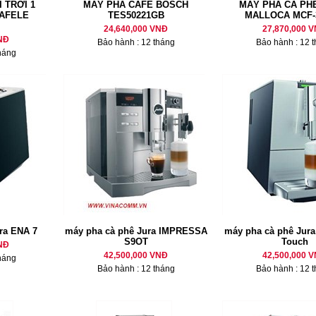
 TRỜI 1
MÁY PHA CAFE BOSCH
MÁY PHA CÀ PH
AFELE
TES50221GB
MALLOCA MCF-
24,640,000 VNĐ
27,870,000 
NĐ
Bảo hành : 12 tháng
Bảo hành : 12 
háng
ra ENA 7
máy pha cà phê Jura IMPRESSA
máy pha cà phê Jur
S9OT
Touch
NĐ
42,500,000 VNĐ
42,500,000 
háng
Bảo hành : 12 tháng
Bảo hành : 12 