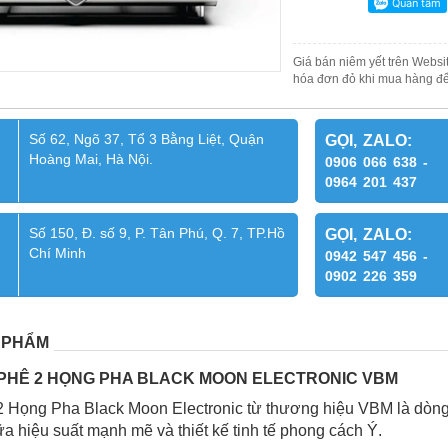
Giá bán niêm yết trên Websit
hóa đơn đỏ khi mua hàng để
Số 62, Ngõ 37, Tổ 3 Bằng Liệt, Quận
GỌI, ZALO:
Hoàng Mai, Hà Nội.
0906 066 638 -
0964 201 437
Số 150, Đ. số 9, P. Tân Phú, Q. 7, TP.Hồ
GỌI, ZALO:
Chí Minh
0942 547 456 -
0902 226 359
 PHẨM
PHÊ 2 HỌNG PHA BLACK MOON ELECTRONIC VBM
 Họng Pha Black Moon Electronic từ thương hiệu VBM là dòng
a hiệu suất mạnh mẽ và thiết kế tinh tế phong cách Ý.