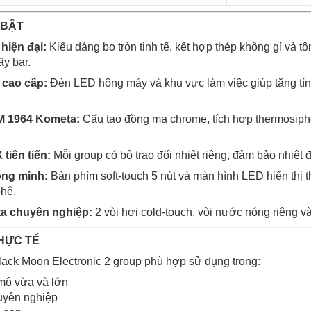
 BẬT
hiện đại:
Kiểu dáng bo tròn tinh tế, kết hợp thép không gỉ và t
y bar.
cao cấp:
Đèn LED hông máy và khu vực làm việc giúp tăng tính
 1964 Kometa:
Cấu tạo đồng mạ chrome, tích hợp thermosiphon
tiên tiến:
Mỗi group có bộ trao đổi nhiệt riêng, đảm bảo nhiệt đ
ông minh:
Bàn phím soft-touch 5 nút và màn hình LED hiển thị th
phê.
ta chuyên nghiệp:
2 vòi hơi cold-touch, vòi nước nóng riêng và
HỰC TẾ
ack Moon Electronic 2 group phù hợp sử dụng trong:
mô vừa và lớn
uyên nghiệp