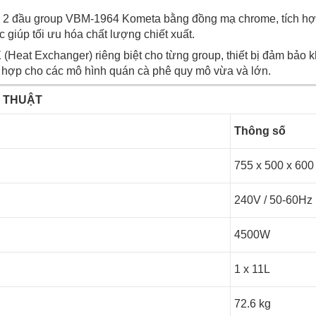
ị 2 đầu group VBM-1964 Kometa bằng đồng mạ chrome, tích hợ
c giúp tối ưu hóa chất lượng chiết xuất.
(Heat Exchanger) riêng biệt cho từng group, thiết bị đảm bảo 
 hợp cho các mô hình quán cà phê quy mô vừa và lớn.
 THUẬT
ục
Thông số
755 x 500 x 60
240V / 50-60Hz
4500W
1 x 11L
72.6 kg