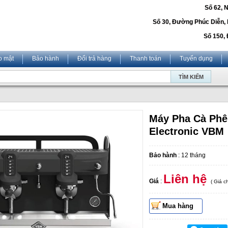
Số 62, 
Số 30, Đường Phúc Diễn,
Số 150, 
o mật
Bảo hành
Đổi trả hàng
Thanh toán
Tuyển dụng
Máy Pha Cà Phê
Electronic VBM
Bảo hành
: 12 tháng
Liên hệ
Giá
:
( Giá 
Mua hàng