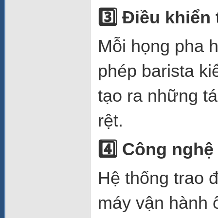
3️
Điều khiển 
Mỗi họng pha ho
phép barista ki
tạo ra những t
rệt.
4️
Công nghệ H
Hệ thống trao đ
máy vận hành ổ