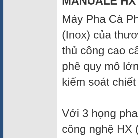
MANUALE HX (
Máy Pha Cà Ph
(Inox) của thư
thủ công cao c
phê quy mô lớn
kiểm soát chiết 
Với 3 họng pha 
công nghệ HX (