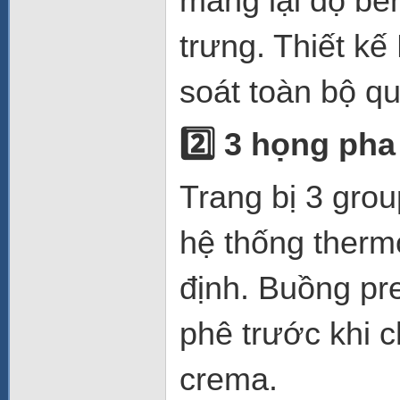
mang lại độ bề
trưng. Thiết kế
soát toàn bộ qu
2️
3 họng pha
Trang bị 3 gro
hệ thống therm
định. Buồng pr
phê trước khi c
crema.