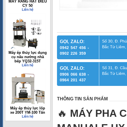
MÁY RANG HẠT ĐIỀU
CY 50
Liên hệ
Số 30, Đ. Phú
GỌI, ZALO:
Bắc Từ Liêm,
0942 547 456 -
Máy ép thủy lực dụng
0902 226 359
cụ nấu nướng nhà
bếp YQ32-315T
Liên hệ
Số 31, Đ. Cầu
GỌI, ZALO:
Bắc Từ Liêm,
0906 066 638 -
0964 201 437
THÔNG TIN SẢN PHẨM
Máy ép thủy lực lốp
🔥
MÁY PHA C
xe 200T YM-100 Tấn
Liên hệ