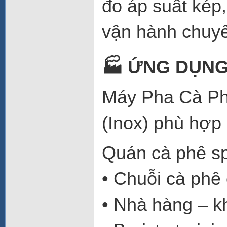
đo áp suất kép,
vận hành chuyê
🏭
ỨNG DỤNG
Máy Pha Cà Ph
(Inox) phù hợp
Quán cà phê sp
• Chuỗi cà phê
• Nhà hàng – k