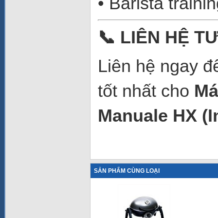
• Barista train
📞
LIÊN HỆ TƯ
Liên hệ ngay để
tốt nhất cho
Má
Manuale HX (I
SẢN PHẨM CÙNG LOẠI