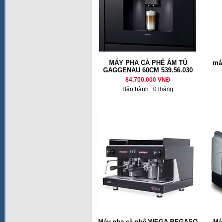
MÁY PHA CÀ PHÊ ÂM TỦ
má
GAGGENAU 60CM 539.56.030
84,700,000 VNĐ
Bảo hành : 0 tháng
Máy pha cà phê WEGA PEGASO
Ma