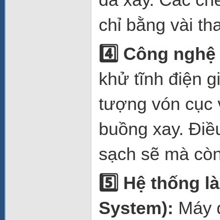
chỉ bằng vài th
4️
Công nghệ 
khử tĩnh điện g
tượng vón cục 
buồng xay. Điề
sạch sẽ mà còn 
5️
Hệ thống là
System):
Máy đ