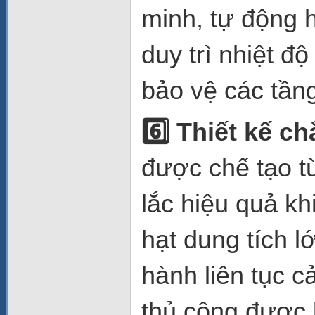
minh, tự động 
duy trì nhiệt đ
bảo vệ các tầng
6️
Thiết kế ch
được chế tạo t
lắc hiệu quả k
hạt dung tích l
hành liên tục c
thủ công được 