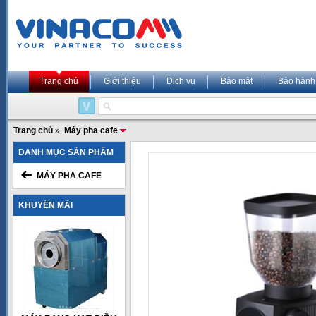
Trang chủ
Giới thiệu
Dịch vụ
Bảo mật
Bảo hành
Trang chủ
»
Máy pha cafe
DANH MỤC SẢN PHẨM
MÁY PHA CAFE
KHUYẾN MÃI