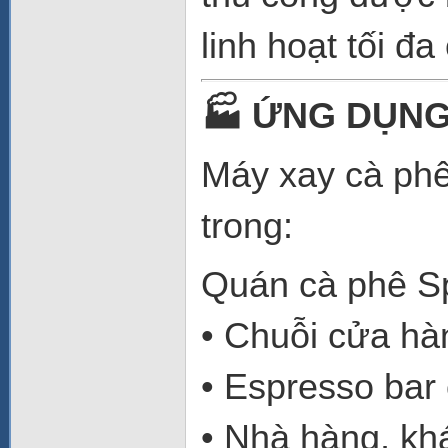
linh hoạt tối đa
🏭
ỨNG DỤNG
Máy xay cà ph
trong:
Quán cà phê Sp
• Chuỗi cửa hà
• Espresso bar
• Nhà hàng, kh