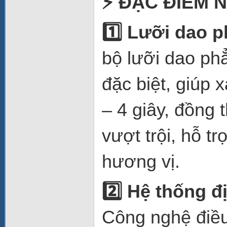
⚡
ĐẶC ĐIỂM N
1️
Lưỡi dao p
bộ lưỡi dao ph
đặc biệt, giúp 
– 4 giây, đồng 
vượt trội, hỗ t
hương vị.
2️
Hệ thống đị
Công nghệ điều 