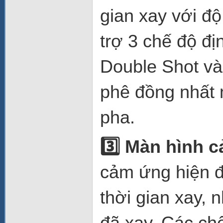
gian xay với độ
trợ 3 chế độ đị
Double Shot và 
phê đồng nhất 
pha.
3️
Màn hình c
cảm ứng hiện đạ
thời gian xay, 
đã xay. Các ch