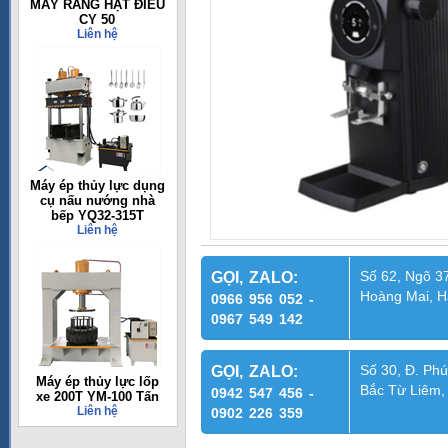
MÁY RANG HẠT ĐIỀU
CY 50
Liên hệ
Máy ép thủy lực dụng
cụ nấu nướng nhà
bếp YQ32-315T
Liên hệ
Số 62, Ngõ 37
GỌI, ZALO:
Hoàng Mai, H
0966 956 052 -
0967 549 142
Số 30, Đ. Phú
GỌI, ZALO:
Máy ép thủy lực lốp
Bắc Từ Liêm,
0942 547 456 -
xe 200T YM-100 Tấn
Liên hệ
0902 226 359