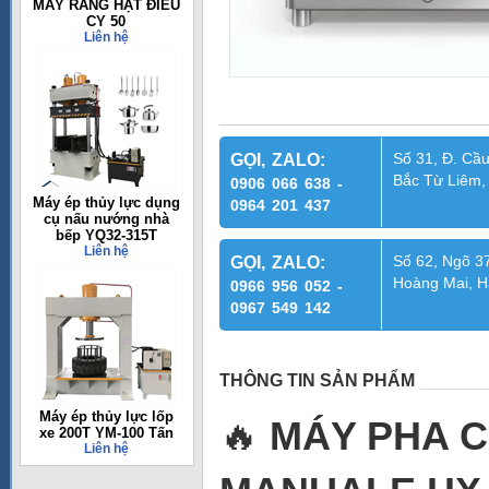
MÁY RANG HẠT ĐIỀU
CY 50
Liên hệ
Số 31, Đ. Cầu
GỌI, ZALO:
Bắc Từ Liêm,
0906 066 638 -
Máy ép thủy lực dụng
0964 201 437
cụ nấu nướng nhà
bếp YQ32-315T
Liên hệ
Số 62, Ngõ 37
GỌI, ZALO:
Hoàng Mai, H
0966 956 052 -
0967 549 142
THÔNG TIN SẢN PHẨM
Máy ép thủy lực lốp
🔥
MÁY PHA C
xe 200T YM-100 Tấn
Liên hệ