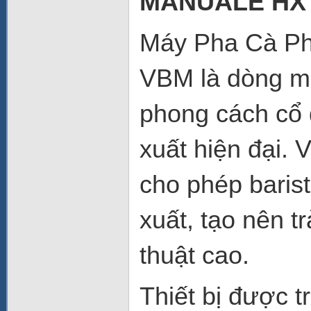
MANUALE HX 
Máy Pha Cà Ph
VBM là dòng m
phong cách cổ 
xuất hiện đại. 
cho phép barist
xuất, tạo nên 
thuật cao.
Thiết bị được 