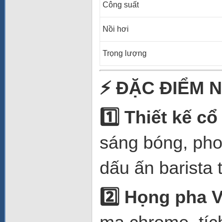
Công suất
Nồi hơi
Trọng lượng
⚡
ĐẶC ĐIỂM N
1️
Thiết kế cổ 
sáng bóng, pho
dấu ấn barista 
2️
Họng pha V