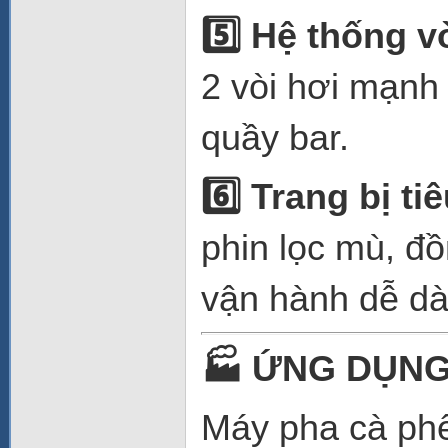
5️
Hệ thống v
2 vòi hơi mạnh
quầy bar.
6️
Trang bị ti
phin lọc mù, đồ
vận hành dễ dà
🏭
ỨNG DỤNG
Máy pha cà ph