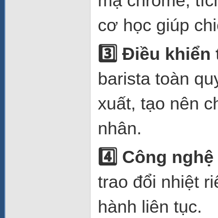
mạ chrome, tíc
cơ học giúp ch
3️
Điều khiển 
barista toàn qu
xuất, tạo nên 
nhân.
4️
Công nghệ 
trao đổi nhiệt 
hành liên tục.