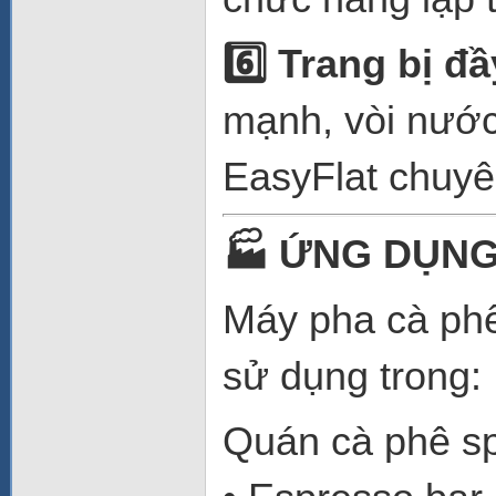
6️
Trang bị đầ
mạnh, vòi nước
EasyFlat chuyê
🏭
ỨNG DỤNG
Máy pha cà ph
sử dụng trong:
Quán cà phê sp