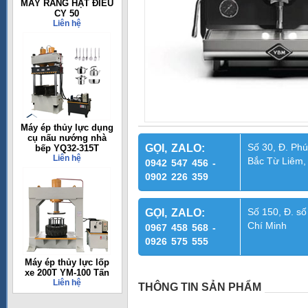
MÁY RANG HẠT ĐIỀU
CY 50
Liên hệ
Máy ép thủy lực dụng
cụ nấu nướng nhà
Số 30, Đ. Phú
GỌI, ZALO:
bếp YQ32-315T
Liên hệ
Bắc Từ Liêm,
0942 547 456 -
0902 226 359
Số 150, Đ. số
GỌI, ZALO:
Chí Minh
0967 458 568 -
0926 575 555
Máy ép thủy lực lốp
xe 200T YM-100 Tấn
Liên hệ
THÔNG TIN SẢN PHẨM