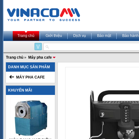
Trang chủ
Giới thiệu
Dịch vụ
Bảo mật
Bảo hành
Trang chủ
»
Máy pha cafe
DANH MỤC SẢN PHẨM
MÁY PHA CAFE
KHUYẾN MÃI