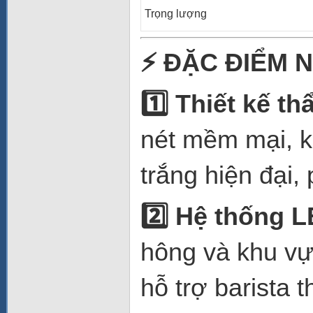
Trọng lượng
⚡
ĐẶC ĐIỂM N
1️
Thiết kế th
nét mềm mại, k
trắng hiện đại,
2️
Hệ thống L
hông và khu vự
hỗ trợ barista 