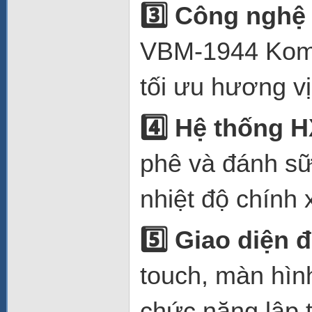
3️
Công nghệ c
VBM-1944 Komet
tối ưu hương v
4️
Hệ thống HX
phê và đánh sữ
nhiệt độ chính 
5️
Giao diện đ
touch, màn hình
chức năng lập tr