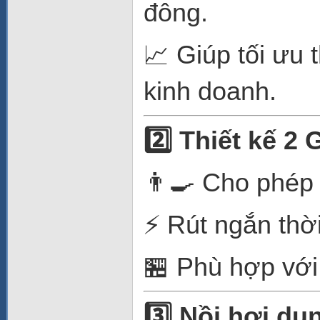
đông.
📈 Giúp tối ưu 
kinh doanh.
2️
Thiết kế 2 
👨‍🍳 Cho phép 
⚡ Rút ngắn thờ
🏪 Phù hợp với
3️
Nồi hơi dung