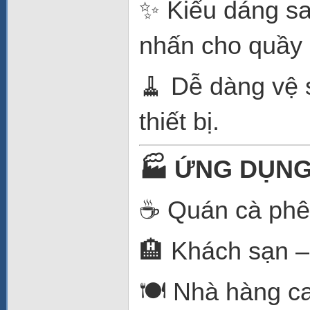
✨ Kiểu dáng sa
nhấn cho quầy 
🧹 Dễ dàng vệ s
thiết bị.
🏭
ỨNG DỤNG
☕ Quán cà phê
🏨 Khách sạn –
🍽️ Nhà hàng c