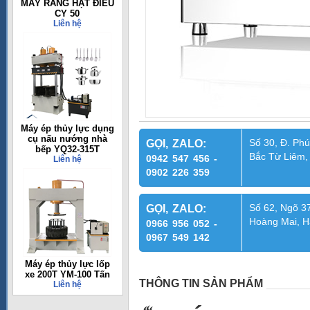
MÁY RANG HẠT ĐIỀU
CY 50
Liên hệ
Máy ép thủy lực dụng
cụ nấu nướng nhà
Số 30, Đ. Phú
GỌI, ZALO:
bếp YQ32-315T
Bắc Từ Liêm,
0942 547 456 -
Liên hệ
0902 226 359
Số 62, Ngõ 37
GỌI, ZALO:
Hoàng Mai, H
0966 956 052 -
0967 549 142
Máy ép thủy lực lốp
xe 200T YM-100 Tấn
THÔNG TIN SẢN PHẨM
Liên hệ