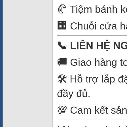
🥐 Tiệm bánh k
🏢 Chuỗi cửa h
📞
LIÊN HỆ N
🚚 Giao hàng t
🛠️ Hỗ trợ lắp
đầy đủ.
💯 Cam kết sản