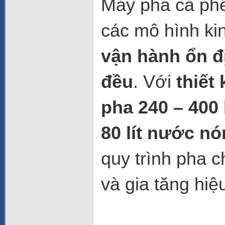
Máy pha cà ph
các mô hình k
vận hành ổn đ
đều
. Với
thiết
pha 240 – 400 
80 lít nước n
quy trình pha 
và gia tăng hiệ