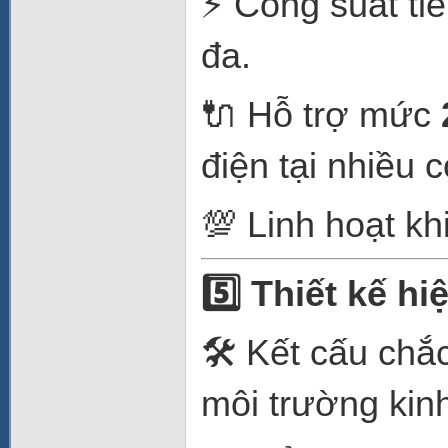
⚡ Công suất ti
đa.
🔌 Hỗ trợ mức
điện tại nhiều 
💯 Linh hoạt kh
5️
Thiết kế hiệ
🛠️ Kết cấu chắ
môi trường kin