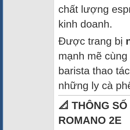
chất lượng esp
kinh doanh.
Được trang bị
mạnh mẽ cùng t
barista thao tá
những ly cà ph
📐
THÔNG SỐ 
ROMANO 2E