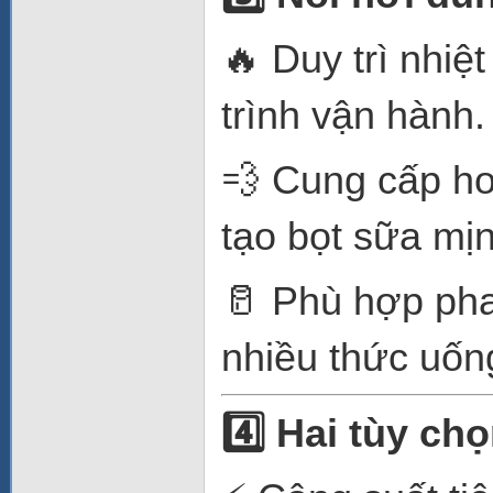
🔥 Duy trì nhiệ
trình vận hành.
💨 Cung cấp h
tạo bọt sữa mịn
🥛 Phù hợp pha
nhiều thức uốn
4️
Hai tùy chọ