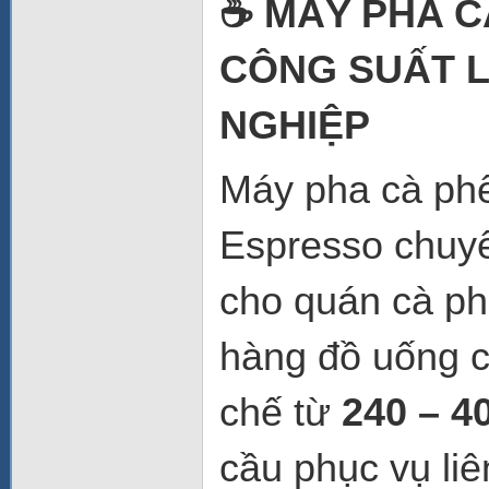
☕
MÁY PHA CÀ
CÔNG SUẤT L
NGHIỆP
Máy pha cà ph
Espresso chuy
cho quán cà ph
hàng đồ uống c
chế từ
240 – 40
cầu phục vụ li