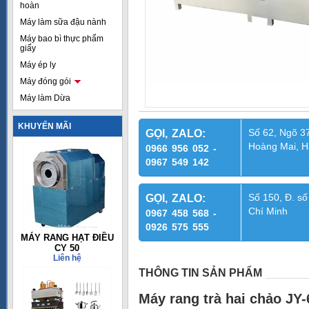
hoàn
Máy làm sữa đậu nành
Máy bao bì thực phẩm
giấy
Máy ép ly
Máy đóng gói
Máy làm Dừa
KHUYẾN MÃI
Số 62, Ngõ 37
GỌI, ZALO:
Hoàng Mai, H
0966 956 052 -
0967 549 142
Số 150, Đ. số
GỌI, ZALO:
Chí Minh
0967 458 568 -
0926 575 555
MÁY RANG HẠT ĐIỀU
CY 50
Liên hệ
THÔNG TIN SẢN PHẨM
Máy rang trà hai chảo J