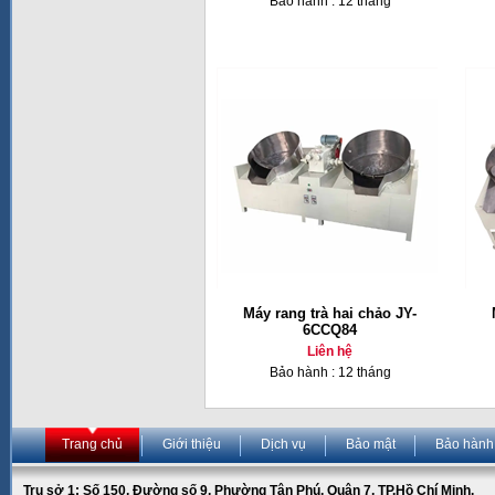
Bảo hành : 12 tháng
Máy rang trà hai chảo JY-
6CCQ84
Liên hệ
Bảo hành : 12 tháng
Trang chủ
Giới thiệu
Dịch vụ
Bảo mật
Bảo hành
Trụ sở 1: Số 150, Đường số 9, Phường Tân Phú, Quận 7, TP.Hồ Chí Minh.