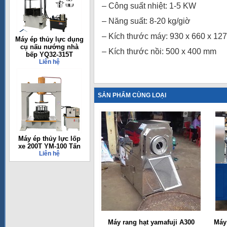
– Công suất nhiệt: 1-5 KW
– Năng suất: 8-20 kg/giờ
– Kích thước máy: 930 x 660 x 1
Máy ép thủy lực dụng
cụ nấu nướng nhà
– Kích thước nồi: 500 x 400 mm
bếp YQ32-315T
Liên hệ
SẢN PHẨM CÙNG LOẠI
Máy ép thủy lực lốp
xe 200T YM-100 Tấn
Liên hệ
Máy rang hạt yamafuji A300
Máy