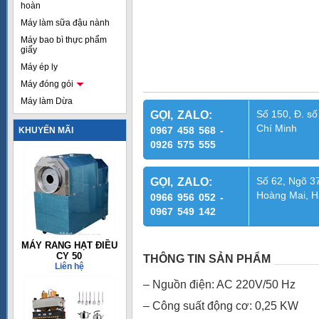
hoàn
Máy làm sữa đậu nành
Máy bao bì thực phẩm
giấy
Máy ép ly
Máy đóng gói
Máy làm Dừa
Số 150, Đ. số
GỌI, ZALO:
Chí Minh
0967 458 568 -
KHUYẾN MÃI
0926 575 555
Số 62, Ngõ 37
GỌI, ZALO:
Hoàng Mai, H
0966 956 052 -
0967 549 142
MÁY RANG HẠT ĐIỀU
CY 50
THÔNG TIN SẢN PHẨM
Liên hệ
– Nguồn điện: AC 220V/50 Hz
– Công suất động cơ: 0,25 KW