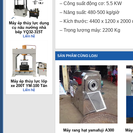
– Công suất động cơ: 5.5 KW
– Năng suất: 480-500 kg/giờ
– Kích thước: 4400 x 1200 x 2000
Máy ép thủy lực dụng
cụ nấu nướng nhà
– Trọng lượng máy: 2200 Kg
bếp YQ32-315T
Liên hệ
SẢN PHẨM CÙNG LOẠI
Máy ép thủy lực lốp
xe 200T YM-100 Tấn
Liên hệ
Máy rang hạt yamafuji A300
Máy