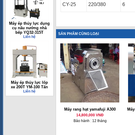
CY-25
220/380
6
Máy ép thủy lực dụng
cụ nấu nướng nhà
bếp YQ32-315T
SẢN PHẨM CÙNG LOẠI
Liên hệ
Máy ép thủy lực lốp
xe 200T YM-100 Tấn
Liên hệ
Máy rang hạt yamafuji A300
Máy
14,800,000 VNĐ
Bảo hành : 12 tháng