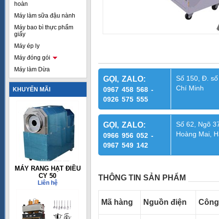
hoàn
Máy làm sữa đậu nành
Máy bao bì thực phẩm
giấy
Máy ép ly
Máy đóng gói
Máy làm Dừa
Số 150, Đ. số
GỌI, ZALO:
Chí Minh
0967 458 568 -
KHUYẾN MÃI
0926 575 555
Số 62, Ngõ 37
GỌI, ZALO:
Hoàng Mai, H
0966 956 052 -
0967 549 142
MÁY RANG HẠT ĐIỀU
CY 50
THÔNG TIN SẢN PHẨM
Liên hệ
Mã hàng
Nguồn điện
Công 