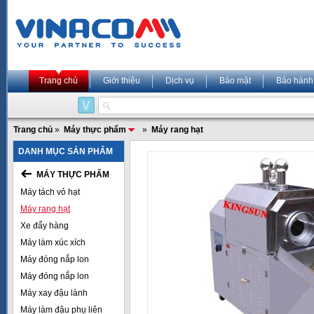
Trang chủ
Giới thiệu
Dịch vụ
Bảo mật
Bảo hành
Trang chủ
»
Máy thực phẩm
»
Máy rang hạt
DANH MỤC SẢN PHẨM
MÁY THỰC PHẨM
Máy tách vỏ hạt
Máy rang hạt
Xe đẩy hàng
Máy làm xúc xích
Máy đóng nắp lon
Máy đóng nắp lon
Máy xay đậu lành
Máy làm đậu phụ liên