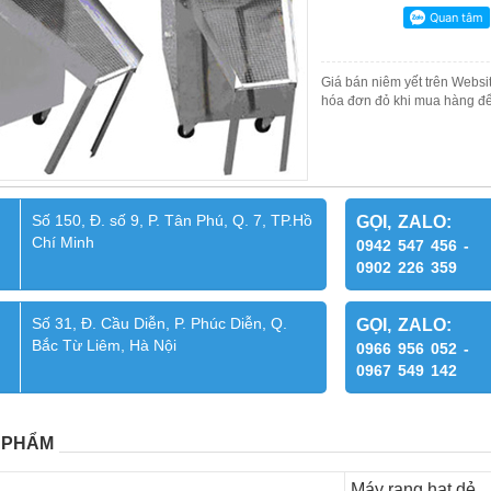
Giá bán niêm yết trên Websit
hóa đơn đỏ khi mua hàng để
Số 150, Đ. số 9, P. Tân Phú, Q. 7, TP.Hồ
GỌI, ZALO:
Chí Minh
0942 547 456 -
0902 226 359
Số 31, Đ. Cầu Diễn, P. Phúc Diễn, Q.
GỌI, ZALO:
Bắc Từ Liêm, Hà Nội
0966 956 052 -
0967 549 142
 PHẨM
Máy rang hạt dẻ