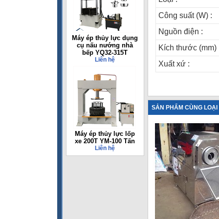
Công suất (W) :
Nguồn điện :
Máy ép thủy lực dụng
cụ nấu nướng nhà
Kích thước (mm) 
bếp YQ32-315T
Liên hệ
Xuất xứ :
SẢN PHẨM CÙNG LOẠI
Máy ép thủy lực lốp
xe 200T YM-100 Tấn
Liên hệ