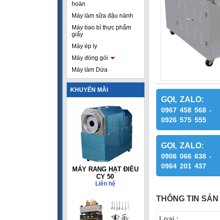
hoàn
Máy làm sữa đậu nành
Máy bao bì thực phẩm
giấy
Máy ép ly
Máy đóng gói
Máy làm Dừa
KHUYẾN MÃI
GỌI, ZALO:
0967 458 568 -
0926 575 555
GỌI, ZALO:
0906 066 638 -
0964 201 437
MÁY RANG HẠT ĐIỀU
CY 50
Liên hệ
THÔNG TIN SẢN
Loại :