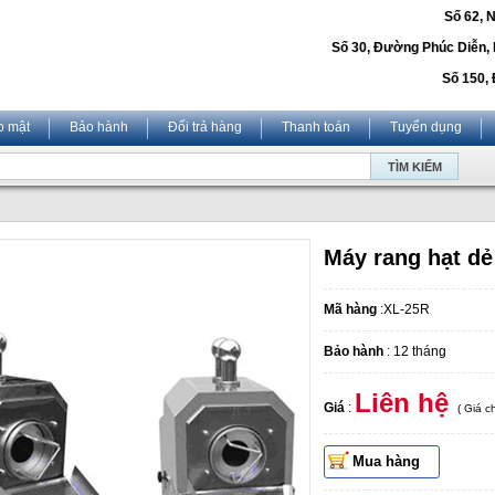
Số 62, 
Số 30, Đường Phúc Diễn,
Số 150, 
o mật
Bảo hành
Đổi trả hàng
Thanh toán
Tuyển dụng
Máy rang hạt dẻ
Mã hàng
:XL-25R
Bảo hành
: 12 tháng
Liên hệ
Giá
:
( Giá 
Mua hàng