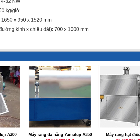
: 4-32 KW
50 kg/giờ
: 1650 x 950 x 1520 mm
(đường kính x chiều dài): 700 x 1000 mm
fuji A300
Máy rang đa năng Yamafuji A350
Máy rang hạt điề