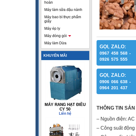
hoàn
Máy làm sữa đậu nành
Máy bao bì thực phẩm
giấy
Máy ép ly
Máy đóng gói
Máy làm Dừa
GỌI, ZALO:
0967 458 568 -
KHUYẾN MÃI
0926 575 555
GỌI, ZALO:
0906 066 638 -
0964 201 437
MÁY RANG HẠT ĐIỀU
THÔNG TIN SẢN
CY 50
Liên hệ
– Nguồn điện: AC
– Công suất động