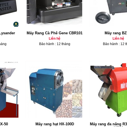
Lysander
Máy Rang Cà Phê Gene CBR101
Máy rang BZ
Liên hệ
Liên hệ
háng
Bảo hành : 12 tháng
Bảo hành : 12 
HX-50
Máy rang hạt HX-100D
Máy rang đa năng R3