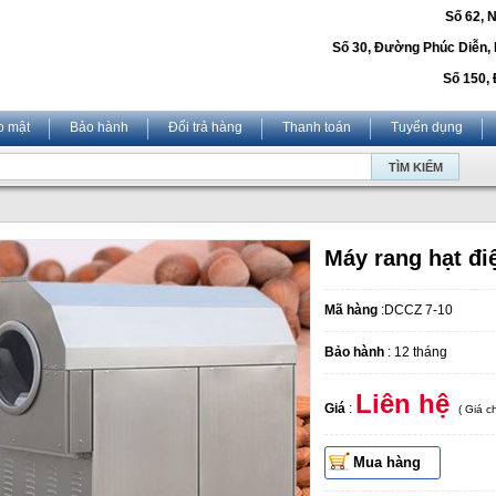
Số 62, 
Số 30, Đường Phúc Diễn,
Số 150, 
o mật
Bảo hành
Đổi trả hàng
Thanh toán
Tuyển dụng
Máy rang hạt đi
Mã hàng
:DCCZ 7-10
Bảo hành
: 12 tháng
Liên hệ
Giá
:
( Giá 
Mua hàng