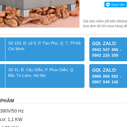
Giá bán niêm yết trên Websit
hóa đơn đỏ khi mua hàng để
Số 150, Đ. số 9, P. Tân Phú, Q. 7, TP.Hồ
GỌI, ZALO:
Chí Minh
0942 547 456 -
0902 226 359
Số 31, Đ. Cầu Diễn, P. Phúc Diễn, Q.
GỌI, ZALO:
Bắc Từ Liêm, Hà Nội
0966 956 052 -
0967 549 142
 PHẨM
 380V/50 Hz
 cơ: 1,1 KW