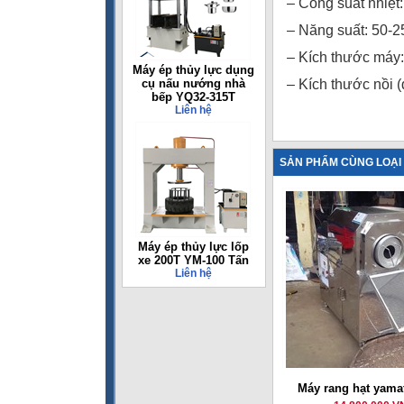
– Công suất nhiệt
– Năng suất: 50-2
– Kích thước máy
Máy ép thủy lực dụng
cụ nấu nướng nhà
– Kích thước nồi 
bếp YQ32-315T
Liên hệ
SẢN PHẨM CÙNG LOẠI
Máy ép thủy lực lốp
xe 200T YM-100 Tấn
Liên hệ
Máy rang hạt yama