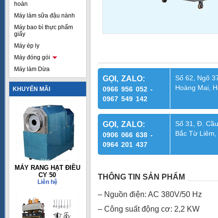
hoàn
Máy làm sữa đậu nành
Máy bao bì thực phẩm
giấy
Máy ép ly
Máy đóng gói
Máy làm Dừa
Số 62, Ngõ 37
GỌI, ZALO:
Hoàng Mai, H
0966 956 052 -
KHUYẾN MÃI
0967 549 142
Số 31, Đ. Cầu
GỌI, ZALO:
Bắc Từ Liêm,
0906 066 638 -
0964 201 437
MÁY RANG HẠT ĐIỀU
CY 50
THÔNG TIN SẢN PHẨM
Liên hệ
– Nguồn điện: AC 380V/50 Hz
– Công suất động cơ: 2,2 KW