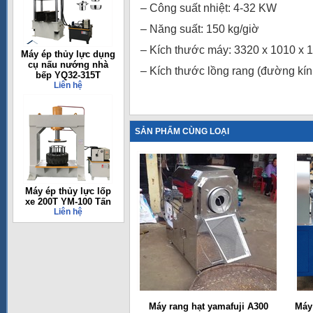
– Công suất nhiệt: 4-32 KW
– Năng suất: 150 kg/giờ
– Kích thước máy: 3320 x 1010 x
Máy ép thủy lực dụng
cụ nấu nướng nhà
– Kích thước lồng rang (đường kín
bếp YQ32-315T
Liên hệ
SẢN PHẨM CÙNG LOẠI
Máy ép thủy lực lốp
xe 200T YM-100 Tấn
Liên hệ
Máy rang hạt yamafuji A300
Máy