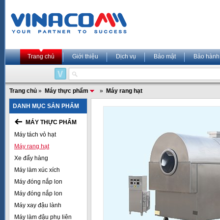
Trang chủ
Giới thiệu
Dịch vụ
Bảo mật
Bảo hành
Trang chủ
»
Máy thực phẩm
»
Máy rang hạt
DANH MỤC SẢN PHẨM
MÁY THỰC PHẨM
Máy tách vỏ hạt
Máy rang hạt
Xe đẩy hàng
Máy làm xúc xích
Máy đóng nắp lon
Máy đóng nắp lon
Máy xay đậu lành
Máy làm đậu phụ liên