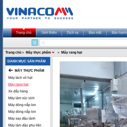
Trang chủ
Giới thiệu
Dịch vụ
Bảo mật
Bảo hành
Trang chủ
»
Máy thực phẩm
»
Máy rang hạt
DANH MỤC SẢN PHẨM
MÁY THỰC PHẨM
Máy tách vỏ hạt
Máy rang hạt
Xe đẩy hàng
Máy làm xúc xích
Máy đóng nắp lon
Máy đóng nắp lon
Máy xay đậu lành
Máy làm đậu phụ liên