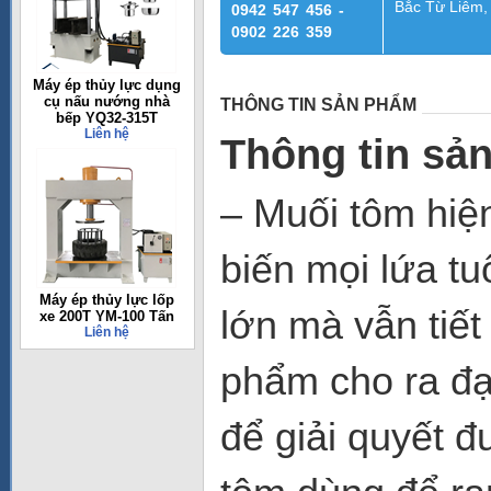
Bắc Từ Liêm,
0942 547 456 -
0902 226 359
Máy ép thủy lực dụng
cụ nấu nướng nhà
THÔNG TIN SẢN PHẨM
bếp YQ32-315T
Liên hệ
Thông tin sả
– Muối tôm hiện
biến mọi lứa tu
Máy ép thủy lực lốp
lớn mà vẫn tiết
xe 200T YM-100 Tấn
Liên hệ
phẩm cho ra đạ
để giải quyết 