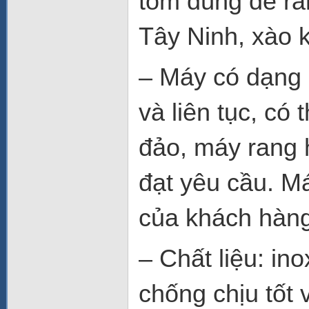
tôm dùng để ra
Tây Ninh, xào 
– Máy có dạng 
và liên tục, có
đảo, máy rang h
đạt yêu cầu. M
của khách hàng
– Chất liệu: in
chống chịu tốt