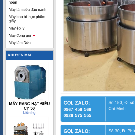
hoàn
Máy làm sữa đậu nành
Máy bao bì thực phẩm
giấy
Máy ép ly
Máy đóng gói
Máy làm Dừa
KHUYẾN MÃI
Số 150, Đ. số
GỌI, ZALO:
MÁY RANG HẠT ĐIỀU
CY 50
Chí Minh
0967 458 568 -
Liên hệ
0926 575 555
Số 30, Đ. Phú
GỌI, ZALO: