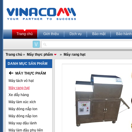
Trang chủ
Giới thiệu
Dịch vụ
Bảo mật
Bảo hành
Trang chủ
»
Máy thực phẩm
»
Máy rang hạt
DANH MỤC SẢN PHẨM
MÁY THỰC PHẨM
Máy tách vỏ hạt
Máy rang hạt
Xe đẩy hàng
Máy làm xúc xích
Máy đóng nắp lon
Máy đóng nắp lon
Máy xay đậu lành
Máy làm đậu phụ liên