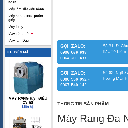
hoàn
Máy làm sữa đậu nành
Máy bao bì thực phẩm
giấy
Máy ép ly
Máy đóng gói
Máy làm Dừa
Số 31, Đ. Cầu
GỌI, ZALO:
Bắc Từ Liêm,
0906 066 638 -
KHUYẾN MÃI
0964 201 437
Số 62, Ngõ 37
GỌI, ZALO:
Hoàng Mai, H
0966 956 052 -
0967 549 142
MÁY RANG HẠT ĐIỀU
CY 50
THÔNG TIN SẢN PHẨM
Liên hệ
Máy Rang Đa 