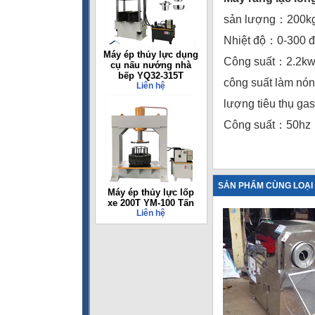
sản lượng：200kg
Nhiệt độ：0-300 
Máy ép thủy lực dụng
Công suất：2.2kw
cụ nấu nướng nhà
bếp YQ32-315T
công suất làm
Liên hệ
lượng tiêu thụ ga
Công suất：50hz
SẢN PHẨM CÙNG LOẠI
Máy ép thủy lực lốp
xe 200T YM-100 Tấn
Liên hệ