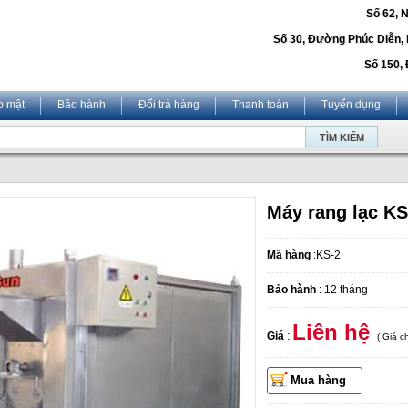
Số 62, 
Số 30, Đường Phúc Diễn,
Số 150, 
o mật
Bảo hành
Đổi trả hàng
Thanh toán
Tuyển dụng
Máy rang lạc KS
Mã hàng
:KS-2
Bảo hành
: 12 tháng
Liên hệ
Giá
:
( Giá 
Mua hàng