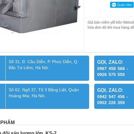
Giá bán niêm yết trên Websit
hóa đơn đỏ khi mua hàng để
Số 31, Đ. Cầu Diễn, P. Phúc Diễn, Q.
GỌI, ZALO:
Bắc Từ Liêm, Hà Nội
0967 458 568 -
0926 575 555
Số 62, Ngõ 37, Tổ 3 Bằng Liệt, Quận
GỌI, ZALO:
Hoàng Mai, Hà Nội.
0942 547 456 -
0902 226 359
 PHẨM
g đôi sản lượng lớn. KS-2