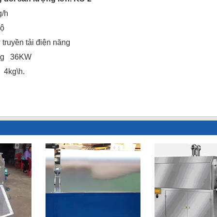
/h
độ
 truyền tải điện năng
 nóng 36KW
s 4kg\h.