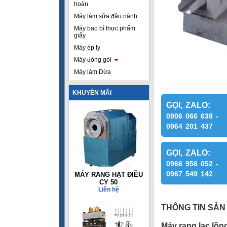
hoàn
Máy làm sữa đậu nành
Máy bao bì thực phẩm
giấy
Máy ép ly
Máy đóng gói
Máy làm Dừa
KHUYẾN MÃI
GỌI, ZALO:
0906 066 638 -
0964 201 437
GỌI, ZALO:
0966 956 052 -
0967 549 142
MÁY RANG HẠT ĐIỀU
CY 50
Liên hệ
THÔNG TIN SẢN
Máy rang lạc lồn