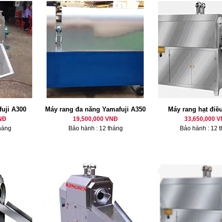
fuji A300
Máy rang đa năng Yamafuji A350
Máy rang hạt điề
NĐ
19,500,000 VNĐ
33,650,000 
háng
Bảo hành : 12 tháng
Bảo hành : 12 