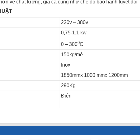
ơn về chất lượng, giá cả cũng như chế độ bảo hành tuyệt đối
THUẬT
220v – 380v
0,75-1,1 kw
0
0 – 300
C
150kg/mẻ
Inox
1850mmx 1000 mmx 1200mm
290Kg
Điện