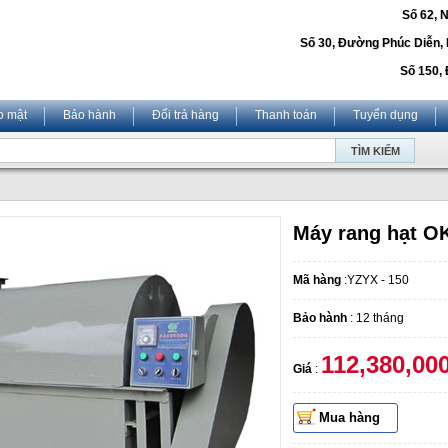
Số 62, 
Số 30, Đường Phúc Diễn,
Số 150, 
o mật
Bảo hành
Đổi trả hàng
Thanh toán
Tuyển dụng
Máy rang hạt O
Mã hàng
:YZYX - 150
Bảo hành
: 12 tháng
112,380,00
Giá
:
Mua hàng