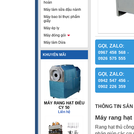
hoàn
Máy làm sữa đậu nành
Máy bao bì thực phẩm
giấy
Máy ép ly
Máy đóng gói
Máy làm Dừa
GỌI, ZALO:
0967 458 568 -
KHUYẾN MÃI
0926 575 555
GỌI, ZALO:
0942 547 456 -
0902 226 359
MÁY RANG HẠT ĐIỀU
THÔNG TIN SẢN
CY 50
Liên hệ
Máy rang hạt
Rang hạt thủ công 
pháp giúp các cơ s