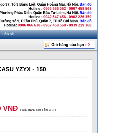
Ngõ 37, Tổ 3 Bằng Liệt, Quận Hoàng Mai, Hà Nội.
Bản đồ
Hotline :
0966 956 052 - 0967 458 568
 Phường Phúc Diễn, Quận Bắc Từ Liêm, Hà Nội.
Bản đồ
Hotline :
0942 547 456 - 0902 226 359
Đường số 9, P.Tân Phú, Quận 7, TP.Hồ Chí Minh.
Bản đồ
Hotline:
0906 066 638 - 0967 458 568 - 0939 219 368
Liên hệ
Giỏ hàng của bạn :
0
KASU YZYX - 150
0 VNĐ
( Giá chưa bao gồm VAT )