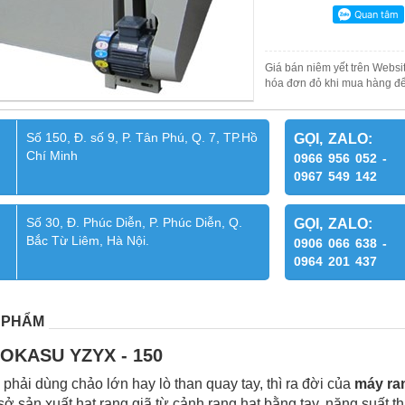
Giá bán niêm yết trên Websit
hóa đơn đỏ khi mua hàng để
Số 150, Đ. số 9, P. Tân Phú, Q. 7, TP.Hồ
GỌI, ZALO:
Chí Minh
0966 956 052 -
0967 549 142
Số 30, Đ. Phúc Diễn, P. Phúc Diễn, Q.
GỌI, ZALO:
Bắc Từ Liêm, Hà Nội.
0906 066 638 -
0964 201 437
 PHẨM
 OKASU YZYX - 150
phải dùng chảo lớn hay lò than quay tay, thì ra đời của
máy ra
ở sản xuất hạt rang giã từ cảnh rang hạt bằng tay, năng suất t