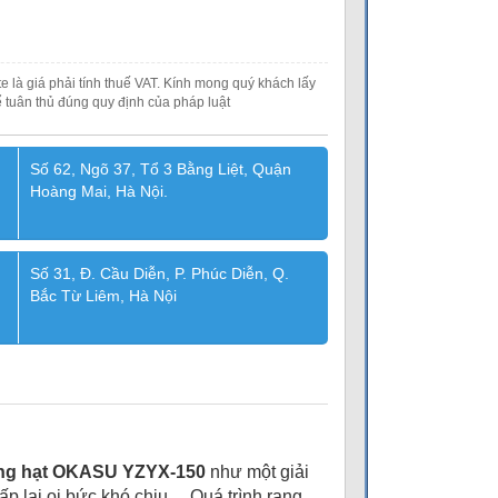
e là giá phải tính thuế VAT. Kính mong quý khách lấy
 tuân thủ đúng quy định của pháp luật
Số 62, Ngõ 37, Tổ 3 Bằng Liệt, Quận
Hoàng Mai, Hà Nội.
Số 31, Đ. Cầu Diễn, P. Phúc Diễn, Q.
Bắc Từ Liêm, Hà Nội
ng hạt OKASU YZYX-150
như một giải
hấp lại oi bức khó chịu… Quá trình rang