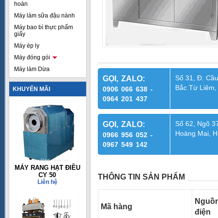
hoàn
Máy làm sữa đậu nành
Máy bao bì thực phẩm
giấy
Máy ép ly
Máy đóng gói
Máy làm Dừa
Số 31, Đ. Cầu
GỌI, ZALO:
Bắc Từ Liêm,
0906 066 638 -
KHUYẾN MÃI
0964 201 437
Số 62, Ngõ 37
GỌI, ZALO:
Hoàng Mai, H
0966 956 052 -
0967 549 142
MÁY RANG HẠT ĐIỀU
CY 50
THÔNG TIN SẢN PHẨM
Liên hệ
Nguồ
Mã hàng
điện