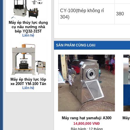
CY-100(thép không rỉ
380
304)
Máy ép thủy lực dụng
cụ nấu nướng nhà
bếp YQ32-315T
Liên hệ
SẢN PHẨM CÙNG LOẠI
Máy ép thủy lực lốp
xe 200T YM-100 Tấn
Liên hệ
Máy rang hạt yamafuji A300
Máy
14,800,000 VNĐ
Bảo hành : 12 tháng