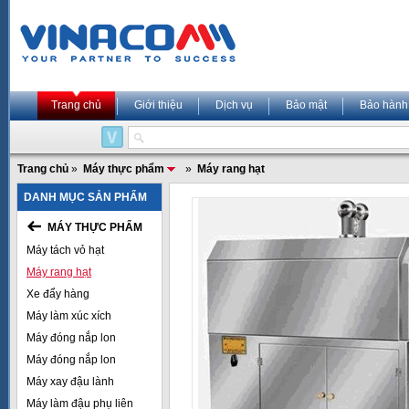
Trang chủ
Giới thiệu
Dịch vụ
Bảo mật
Bảo hành
Trang chủ
»
Máy thực phẩm
»
Máy rang hạt
DANH MỤC SẢN PHẨM
MÁY THỰC PHẨM
Máy tách vỏ hạt
Máy rang hạt
Xe đẩy hàng
Máy làm xúc xích
Máy đóng nắp lon
Máy đóng nắp lon
Máy xay đậu lành
Máy làm đậu phụ liên