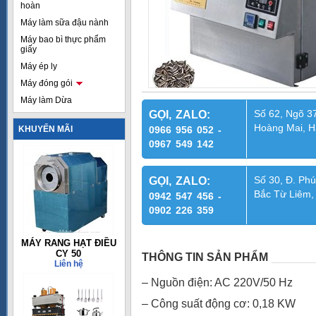
hoàn
Máy làm sữa đậu nành
Máy bao bì thực phẩm
giấy
Máy ép ly
Máy đóng gói
Máy làm Dừa
Số 62, Ngõ 37
GỌI, ZALO:
Hoàng Mai, H
KHUYẾN MÃI
0966 956 052 -
0967 549 142
Số 30, Đ. Phú
GỌI, ZALO:
Bắc Từ Liêm,
0942 547 456 -
0902 226 359
MÁY RANG HẠT ĐIỀU
CY 50
THÔNG TIN SẢN PHẨM
Liên hệ
– Nguồn điện: AC 220V/50 Hz
– Công suất động cơ: 0,18 KW