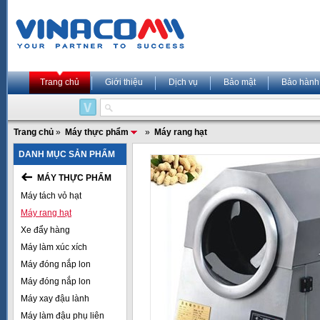
Trang chủ
Giới thiệu
Dịch vụ
Bảo mật
Bảo hành
Trang chủ
»
Máy thực phẩm
»
Máy rang hạt
DANH MỤC SẢN PHẨM
MÁY THỰC PHẨM
Máy tách vỏ hạt
Máy rang hạt
Xe đẩy hàng
Máy làm xúc xích
Máy đóng nắp lon
Máy đóng nắp lon
Máy xay đậu lành
Máy làm đậu phụ liên