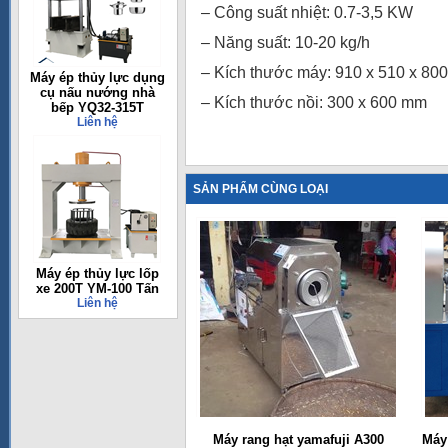
– Công suất nhiệt: 0.7-3,5 KW
– Năng suất: 10-20 kg/h
– Kích thước máy: 910 x 510 x 80
Máy ép thủy lực dụng
cụ nấu nướng nhà
– Kích thước nồi: 300 x 600 mm
bếp YQ32-315T
Liên hệ
SẢN PHẨM CÙNG LOẠI
Máy ép thủy lực lốp
xe 200T YM-100 Tấn
Liên hệ
Máy rang hạt yamafuji A300
Máy