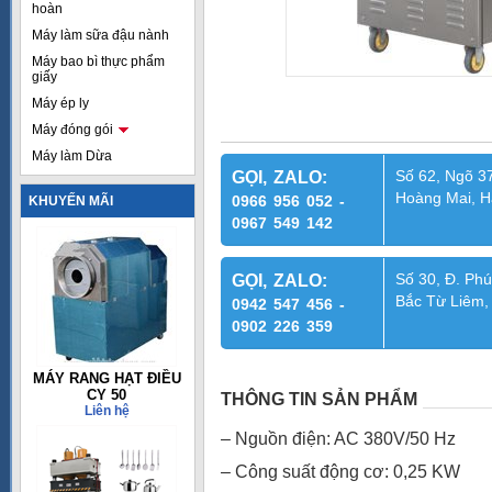
hoàn
Máy làm sữa đậu nành
Máy bao bì thực phẩm
giấy
Máy ép ly
Máy đóng gói
Máy làm Dừa
Số 62, Ngõ 37
GỌI, ZALO:
Hoàng Mai, H
0966 956 052 -
KHUYẾN MÃI
0967 549 142
Số 30, Đ. Phú
GỌI, ZALO:
Bắc Từ Liêm,
0942 547 456 -
0902 226 359
MÁY RANG HẠT ĐIỀU
CY 50
THÔNG TIN SẢN PHẨM
Liên hệ
– Nguồn điện: AC 380V/50 Hz
– Công suất động cơ: 0,25 KW