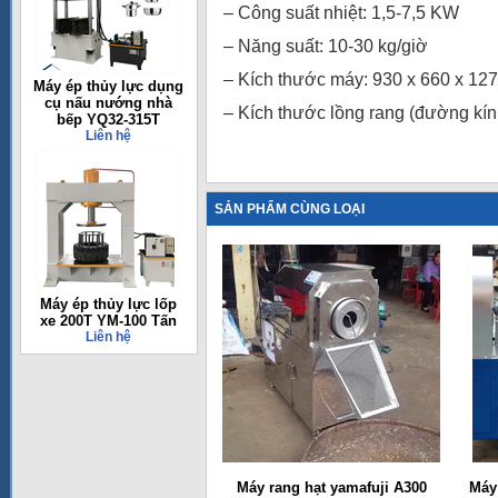
– Công suất nhiệt: 1,5-7,5 KW
– Năng suất: 10-30 kg/giờ
– Kích thước máy: 930 x 660 x 1
Máy ép thủy lực dụng
cụ nấu nướng nhà
– Kích thước lồng rang (đường kín
bếp YQ32-315T
Liên hệ
SẢN PHẨM CÙNG LOẠI
Máy ép thủy lực lốp
xe 200T YM-100 Tấn
Liên hệ
Máy rang hạt yamafuji A300
Máy