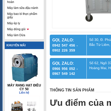
hoàn
Máy làm sữa đậu nành
Máy bao bì thực phẩm
giấy
Máy ép ly
Máy đóng gói
Máy làm Dừa
Số 30, Đ. Phú
GỌI, ZALO:
Bắc Từ Liêm,
0942 547 456 -
KHUYẾN MÃI
0902 226 359
Số 62, Ngõ 37
GỌI, ZALO:
Hoàng Mai, H
0966 956 052 -
0967 549 142
MÁY RANG HẠT ĐIỀU
CY 50
THÔNG TIN SẢN PHẨM
Liên hệ
Ưu điểm của 