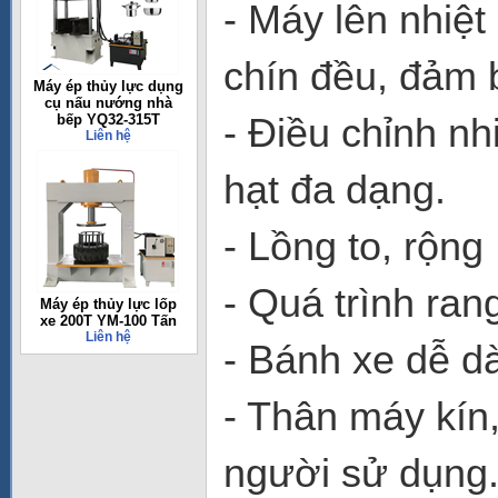
- Máy lên nhiệ
chín đều, đảm 
Máy ép thủy lực dụng
cụ nấu nướng nhà
- Điều chỉnh nh
bếp YQ32-315T
Liên hệ
hạt đa dạng.
- Lồng to, rộn
- Quá trình ran
Máy ép thủy lực lốp
xe 200T YM-100 Tấn
Liên hệ
- Bánh xe dễ d
- Thân máy kín
người sử dụng