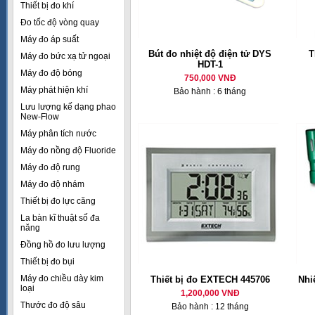
Thiết bị đo khí
Đo tốc độ vòng quay
Máy đo áp suất
Bút đo nhiệt độ điện tử DYS
T
Máy đo bức xạ tử ngoại
HDT-1
Máy đo độ bóng
750,000 VNĐ
Máy phát hiện khí
Bảo hành : 6 tháng
Lưu lượng kế dạng phao
New-Flow
Máy phân tích nước
Máy đo nồng độ Fluoride
Máy đo độ rung
Máy đo độ nhám
Thiết bị đo lực căng
La bàn kĩ thuật số đa
năng
Đồng hồ đo lưu lượng
Thiết bị đo bụi
Máy đo chiều dày kim
Thiết bị đo EXTECH 445706
Nhi
loại
1,200,000 VNĐ
Thước đo độ sâu
Bảo hành : 12 tháng