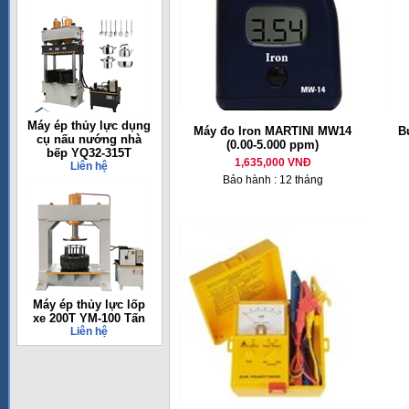
Máy ép thủy lực dụng
Máy đo Iron MARTINI MW14
B
cụ nấu nướng nhà
(0.00-5.000 ppm)
bếp YQ32-315T
1,635,000 VNĐ
Liên hệ
Bảo hành : 12 tháng
Máy ép thủy lực lốp
xe 200T YM-100 Tấn
Liên hệ