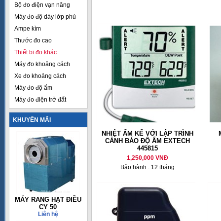
Bộ đo điện vạn năng
Máy đo độ dày lớp phủ
Ampe kìm
Thước đo cao
Thiết bị đo khác
Máy đo khoảng cách
Xe đo khoảng cách
Máy đo độ ẩm
Máy đo điện trở đất
KHUYẾN MÃI
NHIỆT ẨM KẾ VỚI LẬP TRÌNH
CẢNH BÁO ĐỘ ẨM EXTECH
445815
1,250,000 VNĐ
Bảo hành : 12 tháng
MÁY RANG HẠT ĐIỀU
CY 50
Liên hệ