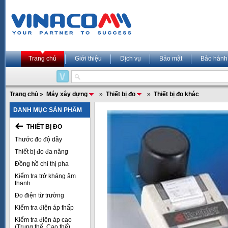
Trang chủ
Giới thiệu
Dịch vụ
Bảo mật
Bảo hành
Trang chủ
»
Máy xây dựng
»
Thiết bị đo
»
Thiết bị đo khác
DANH MỤC SẢN PHẨM
THIẾT BỊ ĐO
Thước đo độ dầy
Thiết bị đo đa năng
Đồng hồ chỉ thị pha
Kiểm tra trở kháng âm
thanh
Đo điện từ trường
Kiểm tra điện áp thấp
Kiểm tra điện áp cao
(Trung thế, Cao thế)