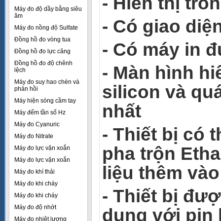
- Hiển thị tr
Máy đo độ dầy bằng siêu
âm
- Có giao diện
Máy đo nồng độ Sulfate
Đồng hồ đo vòng tua
- Có máy in đ
Đồng hồ đo lực căng
Đồng hồ đo độ chênh
- Màn hình hi
lệch
Máy đo suy hao chèn và
silicon và qu
phản hồi
Máy hiện sóng cầm tay
nhất
Máy đếm tần số Hz
Máy đo Cyanuric
- Thiết bị có
Máy đo Nitrate
pha trộn Etha
Máy đo lực vặn xoắn
Máy đo lực vặn xoắn
liệu thêm vào
Máy đo khí thải
Máy đo khi cháy
- Thiết bị đư
Máy đo khi cháy
Máy đo độ nhớt
dụng với pin
Máy đo nhiệt lượng