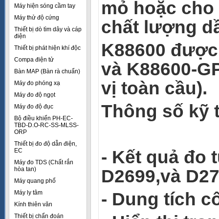
mỏ hoặc cho 
Máy hiện sóng cầm tay
Máy thử độ cứng
chất lượng d
Thiết bị dò tìm dây và cáp
điện
K88600 được 
Thiết bị phát hiện khí độc
Compa điện tử
và K88600-GP
Bàn MAP (Bàn rà chuẩn)
vị toàn cầu).
Máy đo phóng xạ
Máy đo độ ngọt
Thông số kỹ 
Máy đo độ đục
Bộ điều khiển PH-EC-
TBD-D.O-RC-SS-MLSS-
ORP
Thiết bị đo độ dẫn điện,
EC
- Kết quả đo
Máy đo TDS (Chất rắn
hòa tan)
D2699,và D2
Máy quang phổ
Máy ly tâm
- Dung tích c
Kính thiên văn
Thiết bị chẩn đoán