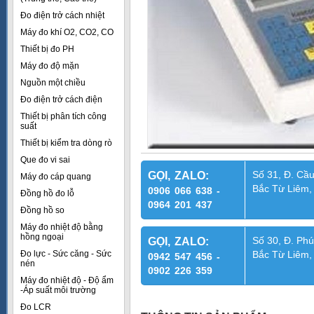
Đo điện trở cách nhiệt
Máy đo khí O2, CO2, CO
Thiết bị đo PH
Máy đo độ mặn
Nguồn một chiều
Đo điện trở cách điện
Thiết bị phân tích công
suất
Thiết bị kiểm tra dòng rò
Que đo vi sai
Số 31, Đ. Cầu
GỌI, ZALO:
Máy đo cáp quang
Bắc Từ Liêm,
0906 066 638 -
Đồng hồ đo lỗ
0964 201 437
Đồng hồ so
Máy đo nhiệt độ bằng
hồng ngoại
Số 30, Đ. Phú
GỌI, ZALO:
Đo lực - Sức căng - Sức
Bắc Từ Liêm,
0942 547 456 -
nén
0902 226 359
Máy đo nhiệt độ - Độ ẩm
-Áp suất môi trường
Đo LCR