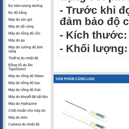
Đo hàm lượng đường
- Trước khi đọ
Đo độ trắng
đảm bảo độ c
Máy đo sức gió
Máy đo độ cứng
- Kích thước:
Máy đo nồng độ cồn
Máy đo ga
- Khối lượng:
Máy đo cường độ ánh
sáng
Thiết bị đo nhiệt độ
Đồng hồ đo ẩm
TigerDirect
Máy đo nồng độ Niken
SẢN PHẨM CÙNG LOẠI
Máy đo nồng độ bạc
Máy đo nồng độ Kali
Máy đo khuyết tật vật liệu
Máy đo Hydrazine
Chất chuẩn cho máy đo
Máy đo mức
Camera đo nhiệt độ