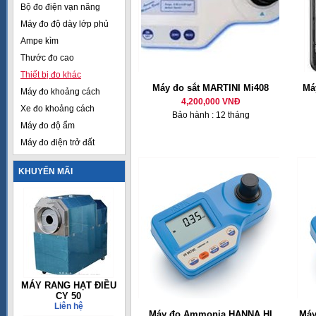
Bộ đo điện vạn năng
Máy đo độ dày lớp phủ
Ampe kìm
Thước đo cao
Thiết bị đo khác
Máy đo sắt MARTINI Mi408
Má
Máy đo khoảng cách
4,200,000 VNĐ
Xe đo khoảng cách
Bảo hành : 12 tháng
Máy đo độ ẩm
Máy đo điện trở đất
KHUYẾN MÃI
MÁY RANG HẠT ĐIỀU
CY 50
Liên hệ
Máy đo Ammonia HANNA HI
Máy