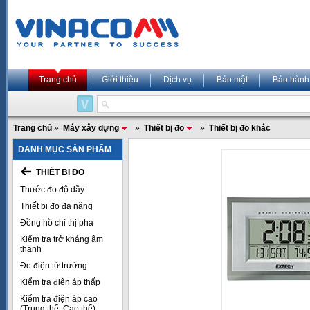
Trang chủ
Giới thiệu
Dịch vụ
Bảo mật
Bảo hành
Trang chủ
»
Máy xây dựng
»
Thiết bị đo
»
Thiết bị đo khác
DANH MỤC SẢN PHẨM
THIẾT BỊ ĐO
Thước đo độ dầy
Thiết bị đo đa năng
Đồng hồ chỉ thị pha
Kiểm tra trở kháng âm
thanh
Đo điện từ trường
Kiểm tra điện áp thấp
Kiểm tra điện áp cao
(Trung thế, Cao thế)