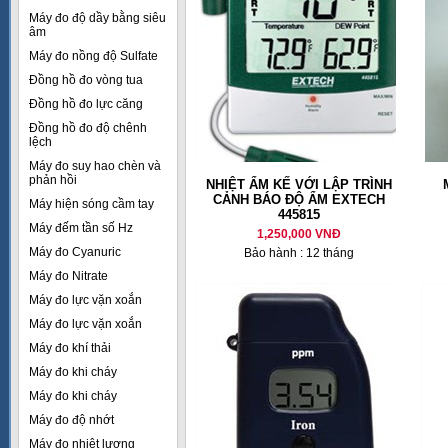
Máy đo độ dầy bằng siêu
âm
Máy đo nồng độ Sulfate
Đồng hồ đo vòng tua
Đồng hồ đo lực căng
Đồng hồ đo độ chênh
lệch
Máy đo suy hao chèn và
phản hồi
NHIỆT ẨM KẾ VỚI LẬP TRÌNH
CẢNH BÁO ĐỘ ẨM EXTECH
Máy hiện sóng cầm tay
445815
Máy đếm tần số Hz
1,250,000 VNĐ
Máy đo Cyanuric
Bảo hành : 12 tháng
Máy đo Nitrate
Máy đo lực vặn xoắn
Máy đo lực vặn xoắn
Máy đo khí thải
Máy đo khi cháy
Máy đo khi cháy
Máy đo độ nhớt
Máy đo nhiệt lượng