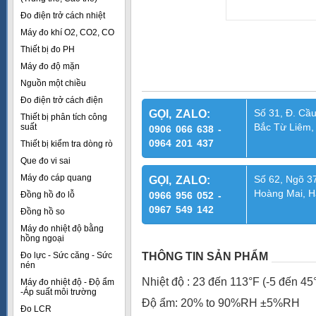
Đo điện trở cách nhiệt
Máy đo khí O2, CO2, CO
Thiết bị đo PH
Máy đo độ mặn
Nguồn một chiều
Đo điện trở cách điện
Số 31, Đ. Cầu
GỌI, ZALO:
Thiết bị phân tích công
Bắc Từ Liêm,
suất
0906 066 638 -
0964 201 437
Thiết bị kiểm tra dòng rò
Que đo vi sai
Máy đo cáp quang
Số 62, Ngõ 37
GỌI, ZALO:
Hoàng Mai, H
Đồng hồ đo lỗ
0966 956 052 -
0967 549 142
Đồng hồ so
Máy đo nhiệt độ bằng
hồng ngoại
Đo lực - Sức căng - Sức
THÔNG TIN SẢN PHẨM
nén
Nhiệt độ : 23 đến 113°F (-5 đến 4
Máy đo nhiệt độ - Độ ẩm
-Áp suất môi trường
Độ ẩm: 20% to 90%RH ±5%RH
Đo LCR