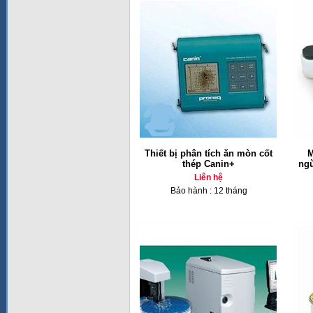
Thiết bị phân tích ăn mòn cốt
M
thép Canin+
ngừ
Liên hệ
Bảo hành : 12 tháng