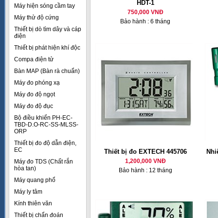
HDT-1
Máy hiện sóng cầm tay
750,000 VNĐ
Máy thử độ cứng
Bảo hành : 6 tháng
Thiết bị dò tìm dây và cáp
điện
Thiết bị phát hiện khí độc
Compa điện tử
Bàn MAP (Bàn rà chuẩn)
Máy đo phóng xạ
Máy đo độ ngọt
Máy đo độ đục
Bộ điều khiển PH-EC-
TBD-D.O-RC-SS-MLSS-
ORP
Thiết bị đo độ dẫn điện,
EC
Thiết bị đo EXTECH 445706
Nhi
1,200,000 VNĐ
Máy đo TDS (Chất rắn
hòa tan)
Bảo hành : 12 tháng
Máy quang phổ
Máy ly tâm
Kính thiên văn
Thiết bị chẩn đoán